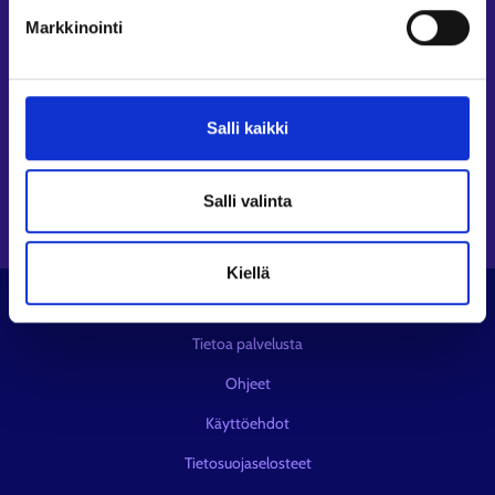
Seuraa meitä
Markkinointi
Instagram⁠
LinkedIn⁠
Salli kaikki
Facebook⁠
Youtube⁠
Viestipalvelu X⁠
Salli valinta
Kiellä
© KEHA-keskus
Tietoa palvelusta
Ohjeet
Käyttöehdot
Tietosuojaselosteet