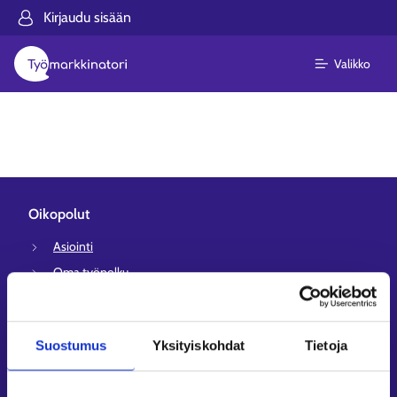
Kirjaudu sisään
Valikko
Oikopolut
Asiointi
Oma työpolku
Työnhakuprofiili
Avoimet työpaikat
Suostumus
Yksityiskohdat
Tietoja
Tietoa muilla kielillä
Asiakaspalvelu