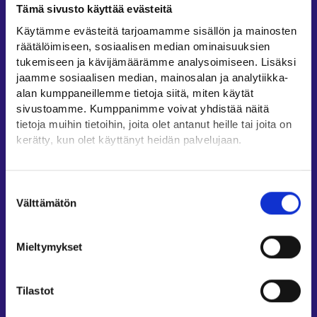
Tämä sivusto käyttää evästeitä
Työllisyysalueiden yhteystiedot
Käytämme evästeitä tarjoamamme sisällön ja mainosten
Sähköisen asioinnin tuki
räätälöimiseen, sosiaalisen median ominaisuuksien
Työttömyysturvaneuvonta
tukemiseen ja kävijämäärämme analysoimiseen. Lisäksi
jaamme sosiaalisen median, mainosalan ja analytiikka-
Yritys- ja työnantaja-asiakkaan neuvontapalvelut
alan kumppaneillemme tietoja siitä, miten käytät
Asiointi- ja Oma työpolku -osioiden ohjeet
sivustoamme. Kumppanimme voivat yhdistää näitä
Tuki ja palaute
tietoja muihin tietoihin, joita olet antanut heille tai joita on
kerätty, kun olet käyttänyt heidän palvelujaan.
Muualla verkossa
Löydät tietoa evästeiden käyttötarkoituksista
KEHA-keskus⁠
Yksityiskohdat-välilehdeltä.
Suostumuksen
Työ- ja elinkeinoministeriö⁠
Lue tarkemmin
Välttämätön
valinta
Evästeet
Aluehallinnon asiointipalvelu⁠
Tietosuoja ja henkilötietojen käsittely
Osaamispolku⁠
Mieltymykset
Work in Finland⁠
EURES⁠
Tilastot
Suomi.fi-valtuudet⁠