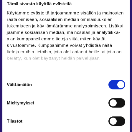
Tämä sivusto käyttää evästeitä
Työllisyysalueiden yhteystiedot
Käytämme evästeitä tarjoamamme sisällön ja mainosten
Sähköisen asioinnin tuki
räätälöimiseen, sosiaalisen median ominaisuuksien
Työttömyysturvaneuvonta
tukemiseen ja kävijämäärämme analysoimiseen. Lisäksi
jaamme sosiaalisen median, mainosalan ja analytiikka-
Yritys- ja työnantaja-asiakkaan neuvontapalvelut
alan kumppaneillemme tietoja siitä, miten käytät
Asiointi- ja Oma työpolku -osioiden ohjeet
sivustoamme. Kumppanimme voivat yhdistää näitä
Tuki ja palaute
tietoja muihin tietoihin, joita olet antanut heille tai joita on
kerätty, kun olet käyttänyt heidän palvelujaan.
Muualla verkossa
Löydät tietoa evästeiden käyttötarkoituksista
KEHA-keskus⁠
Yksityiskohdat-välilehdeltä.
Suostumuksen
Työ- ja elinkeinoministeriö⁠
Lue tarkemmin
Välttämätön
valinta
Evästeet
Aluehallinnon asiointipalvelu⁠
Tietosuoja ja henkilötietojen käsittely
Osaamispolku⁠
Mieltymykset
Work in Finland⁠
EURES⁠
Tilastot
Suomi.fi-valtuudet⁠