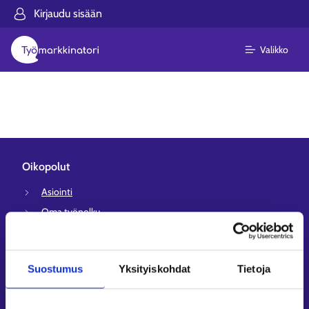
Kirjaudu sisään
Valikko
Oikopolut
Asiointi
Oma työpolku
Työnhakuprofiili
Avoimet työpaikat
Suostumus
Yksityiskohdat
Tietoja
Tietoa muilla kielillä
Asiakaspalvelu