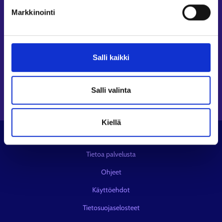
Seuraa meitä
Markkinointi
Instagram⁠
LinkedIn⁠
Salli kaikki
Facebook⁠
Youtube⁠
Viestipalvelu X⁠
Salli valinta
Kiellä
© KEHA-keskus
Tietoa palvelusta
Ohjeet
Käyttöehdot
Tietosuojaselosteet