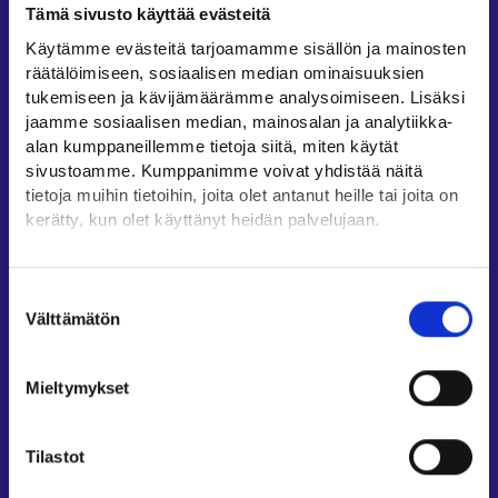
Tämä sivusto käyttää evästeitä
Työllisyysalueiden yhteystiedot
Käytämme evästeitä tarjoamamme sisällön ja mainosten
Sähköisen asioinnin tuki
räätälöimiseen, sosiaalisen median ominaisuuksien
Työttömyysturvaneuvonta
tukemiseen ja kävijämäärämme analysoimiseen. Lisäksi
jaamme sosiaalisen median, mainosalan ja analytiikka-
Yritys- ja työnantaja-asiakkaan neuvontapalvelut
alan kumppaneillemme tietoja siitä, miten käytät
Asiointi- ja Oma työpolku -osioiden ohjeet
sivustoamme. Kumppanimme voivat yhdistää näitä
Tuki ja palaute
tietoja muihin tietoihin, joita olet antanut heille tai joita on
kerätty, kun olet käyttänyt heidän palvelujaan.
Muualla verkossa
Löydät tietoa evästeiden käyttötarkoituksista
KEHA-keskus⁠
Yksityiskohdat-välilehdeltä.
Suostumuksen
Työ- ja elinkeinoministeriö⁠
Lue tarkemmin
Välttämätön
valinta
Evästeet
Aluehallinnon asiointipalvelu⁠
Tietosuoja ja henkilötietojen käsittely
Osaamispolku⁠
Mieltymykset
Work in Finland⁠
EURES⁠
Tilastot
Suomi.fi-valtuudet⁠