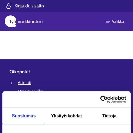
Kirjaudu sisään
Valikko
Oikopolut
Asiointi
Oma työpolku
Työnhakuprofiili
Avoimet työpaikat
Suostumus
Yksityiskohdat
Tietoja
Tietoa muilla kielillä
Asiakaspalvelu