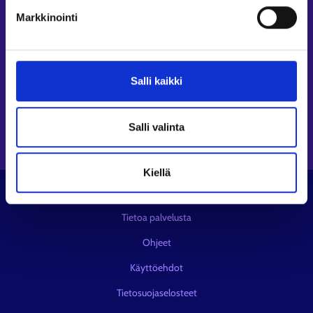
Seuraa meitä
Markkinointi
Instagram⁠
LinkedIn⁠
Salli kaikki
Facebook⁠
Youtube⁠
Viestipalvelu X⁠
Salli valinta
Kiellä
© KEHA-keskus
Tietoa palvelusta
Ohjeet
Käyttöehdot
Tietosuojaselosteet