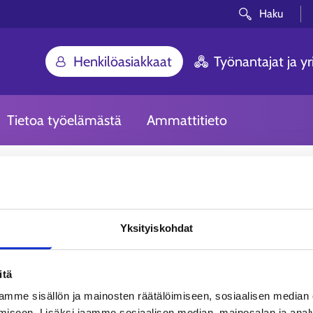
Haku
Henkilöasiakkaat
Työnantajat ja yri
Tietoa työelämästä
Ammattitieto
Yksityiskohdat
itä
mme sisällön ja mainosten räätälöimiseen, sosiaalisen median
iseen. Lisäksi jaamme sosiaalisen median, mainosalan ja analy