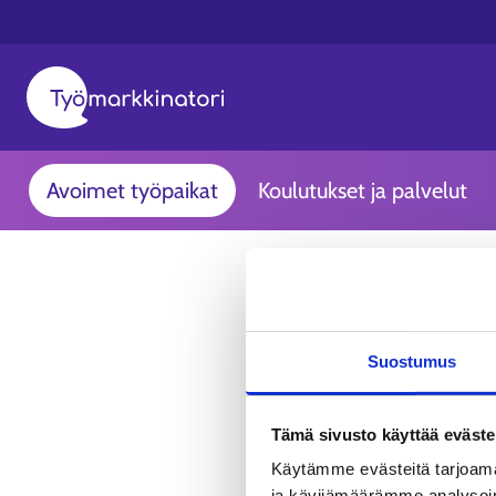
Avoimet työpaikat
Koulutukset ja palvelut
Suostumus
Tämä sivusto käyttää eväste
Käytämme evästeitä tarjoama
ja kävijämäärämme analysoim