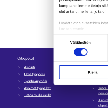
kumppaneillemme tietoja siitä
olet antanut heille tai joita o
Löydät tietoa evästeiden käyt
Lue tarkemmin
Evästeet
Suostumuksen
Tietosuoja ja henkilötietoje
Välttämätön
valinta
Oikopolut
Asiakaspa
Asiointi
Työlli
Kiellä
Oma työpolku
Sähköi
Työnhakuprofiili
Tyött
Avoimet työpaikat
Yritys
neuvon
Tietoa muilla kielillä
Asioin
ohjeet