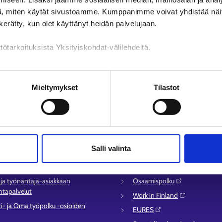
, miten käytät sivustoamme. Kumppanimme voivat yhdistää näitä t
n kerätty, kun olet käyttänyt heidän palvelujaan.
tötarkoituksista Yksityiskohdat-välilehdeltä.
n käsittely
Mieltymykset
Tilastot
lvelu
Muualla verkossa
syysalueiden yhteystiedot
KEHA-keskus⁠
Salli valinta
sen asioinnin tuki
Työ- ja elinkeinoministeriö⁠
ömyysturvaneuvonta
Aluehallinnon asiointipalvelu⁠
- ja työnantaja-asiakkaan
Osaamispolku⁠
tapalvelut
Work in Finland⁠
ti- ja Oma työpolku -osioiden
EURES⁠