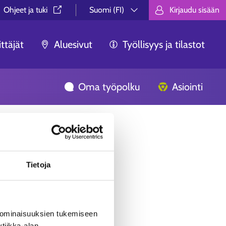
Ohjeet ja tuki⁠
Suomi (FI)
Kirjaudu sisään
Valitse kieli.
Välj språk.
Choose lan
ttäjät
Aluesivut
Työllisyys ja tilastot
Oma työpolku
Asiointi
Tietoja
 ominaisuuksien tukemiseen
tiikka-alan