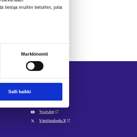
ietoja muihin tietoihin, joita
Markkinointi
Seuraa meitä
Instagram⁠
Salli kaikki
LinkedIn⁠
Facebook⁠
Youtube⁠
Viestipalvelu X⁠