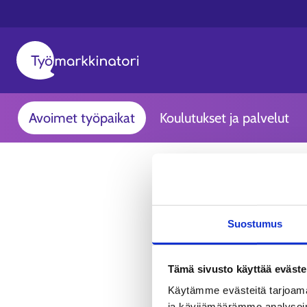
Avoimet työpaikat
Koulutukset ja palvelut
Suostumus
Tämä sivusto käyttää eväste
Käytämme evästeitä tarjoama
ja kävijämäärämme analysoim