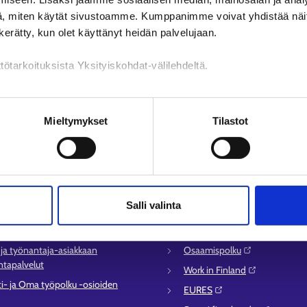
, miten käytät sivustoamme. Kumppanimme voivat yhdistää näitä t
n kerätty, kun olet käyttänyt heidän palvelujaan.
tötarkoituksista Yksityiskohdat-välilehdeltä.
n käsittely
Mieltymykset
Tilastot
lvelu
Muualla verkossa
syysalueiden yhteystiedot
KEHA-keskus⁠
Salli valinta
sen asioinnin tuki
Työ- ja elinkeinoministeriö⁠
ömyysturvaneuvonta
Aluehallinnon asiointipalvelu⁠
- ja työnantaja-asiakkaan
Osaamispolku⁠
tapalvelut
Work in Finland⁠
ti- ja Oma työpolku -osioiden
EURES⁠