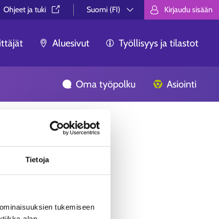
Ohjeet ja tuki⁠
Suomi (FI)
Kirjaudu sisään
Valitse kieli.
Välj språk.
Choose lan
ttäjät
Aluesivut
Työllisyys ja tilastot
Oma työpolku
Asiointi
Tietoja
 ominaisuuksien tukemiseen
tiikka-alan