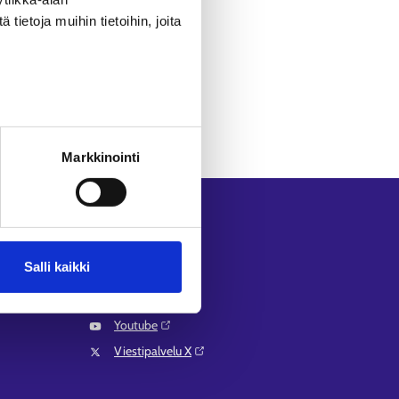
ietoja muihin tietoihin, joita
Markkinointi
Seuraa meitä
Instagram⁠
Salli kaikki
LinkedIn⁠
Facebook⁠
Youtube⁠
Viestipalvelu X⁠