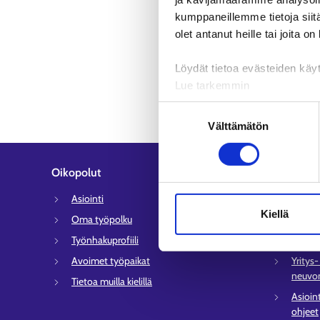
kumppaneillemme tietoja siitä
olet antanut heille tai joita o
Löydät tietoa evästeiden käyt
Lue tarkemmin
Evästeet
Suostumuksen
Tietosuoja ja henkilötietoje
Välttämätön
valinta
Oikopolut
Asiakaspa
Asiointi
Työlli
Kiellä
Oma työpolku
Sähköi
Työnhakuprofiili
Tyött
Avoimet työpaikat
Yritys
neuvon
Tietoa muilla kielillä
Asioin
ohjeet