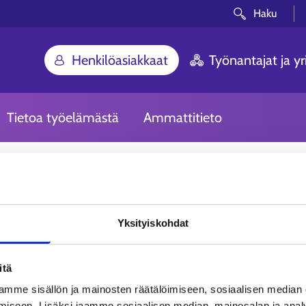
Haku
Henkilöasiakkaat
Työnantajat ja yri
Tietoa työelämästä
Ammattitieto
Yksityiskohdat
itä
mme sisällön ja mainosten räätälöimiseen, sosiaalisen median
iseen. Lisäksi jaamme sosiaalisen median, mainosalan ja analy