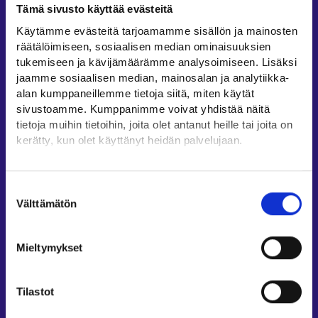
Tämä sivusto käyttää evästeitä
Työllisyysalueiden yhteystiedot
Käytämme evästeitä tarjoamamme sisällön ja mainosten
Sähköisen asioinnin tuki
räätälöimiseen, sosiaalisen median ominaisuuksien
Työttömyysturvaneuvonta
tukemiseen ja kävijämäärämme analysoimiseen. Lisäksi
jaamme sosiaalisen median, mainosalan ja analytiikka-
Yritys- ja työnantaja-asiakkaan neuvontapalvelut
alan kumppaneillemme tietoja siitä, miten käytät
Asiointi- ja Oma työpolku -osioiden ohjeet
sivustoamme. Kumppanimme voivat yhdistää näitä
Tuki ja palaute
tietoja muihin tietoihin, joita olet antanut heille tai joita on
kerätty, kun olet käyttänyt heidän palvelujaan.
Muualla verkossa
Löydät tietoa evästeiden käyttötarkoituksista
KEHA-keskus⁠
Yksityiskohdat-välilehdeltä.
Suostumuksen
Työ- ja elinkeinoministeriö⁠
Lue tarkemmin
Välttämätön
valinta
Evästeet
Aluehallinnon asiointipalvelu⁠
Tietosuoja ja henkilötietojen käsittely
Osaamispolku⁠
Mieltymykset
Work in Finland⁠
EURES⁠
Tilastot
Suomi.fi-valtuudet⁠