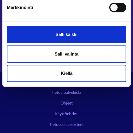
Seuraa meitä
Markkinointi
Instagram⁠
LinkedIn⁠
Salli kaikki
Facebook⁠
Youtube⁠
Viestipalvelu X⁠
Salli valinta
Kiellä
© KEHA-keskus
Tietoa palvelusta
Ohjeet
Käyttöehdot
Tietosuojaselosteet