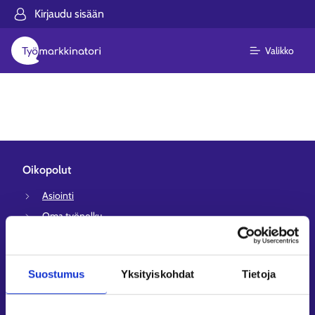
Kirjaudu sisään
Valikko
Oikopolut
Asiointi
Oma työpolku
Työnhakuprofiili
Avoimet työpaikat
Suostumus
Yksityiskohdat
Tietoja
Tietoa muilla kielillä
Asiakaspalvelu