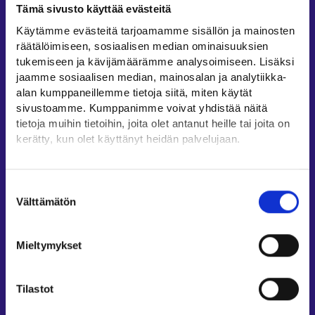
Tämä sivusto käyttää evästeitä
Työllisyysalueiden yhteystiedot
Käytämme evästeitä tarjoamamme sisällön ja mainosten
Sähköisen asioinnin tuki
räätälöimiseen, sosiaalisen median ominaisuuksien
Työttömyysturvaneuvonta
tukemiseen ja kävijämäärämme analysoimiseen. Lisäksi
jaamme sosiaalisen median, mainosalan ja analytiikka-
Yritys- ja työnantaja-asiakkaan neuvontapalvelut
alan kumppaneillemme tietoja siitä, miten käytät
Asiointi- ja Oma työpolku -osioiden ohjeet
sivustoamme. Kumppanimme voivat yhdistää näitä
Tuki ja palaute
tietoja muihin tietoihin, joita olet antanut heille tai joita on
kerätty, kun olet käyttänyt heidän palvelujaan.
Muualla verkossa
Löydät tietoa evästeiden käyttötarkoituksista
KEHA-keskus⁠
Yksityiskohdat-välilehdeltä.
Suostumuksen
Työ- ja elinkeinoministeriö⁠
Lue tarkemmin
Välttämätön
valinta
Evästeet
Aluehallinnon asiointipalvelu⁠
Tietosuoja ja henkilötietojen käsittely
Osaamispolku⁠
Mieltymykset
Work in Finland⁠
EURES⁠
Tilastot
Suomi.fi-valtuudet⁠