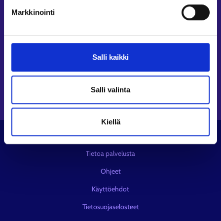
Seuraa meitä
Markkinointi
Instagram⁠
LinkedIn⁠
Salli kaikki
Facebook⁠
Youtube⁠
Viestipalvelu X⁠
Salli valinta
Kiellä
© KEHA-keskus
Tietoa palvelusta
Ohjeet
Käyttöehdot
Tietosuojaselosteet