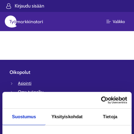
Kirjaudu sisään
Valikko
Oikopolut
Asiointi
Oma työpolku
Työnhakuprofiili
Avoimet työpaikat
Suostumus
Yksityiskohdat
Tietoja
Tietoa muilla kielillä
Asiakaspalvelu