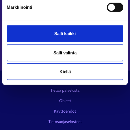
Seuraa meitä
Markkinointi
Instagram⁠
LinkedIn⁠
Salli kaikki
Facebook⁠
Youtube⁠
Viestipalvelu X⁠
Salli valinta
Kiellä
© KEHA-keskus
Tietoa palvelusta
Ohjeet
Käyttöehdot
Tietosuojaselosteet