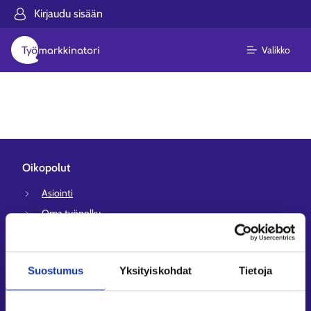
Kirjaudu sisään
Valikko
Oikopolut
Asiointi
Oma työpolku
Työnhakuprofiili
Avoimet työpaikat
Suostumus
Yksityiskohdat
Tietoja
Tietoa muilla kielillä
Asiakaspalvelu