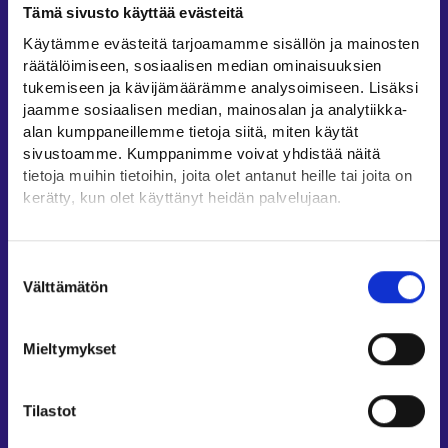
Tämä sivusto käyttää evästeitä
Työllisyysalueiden yhteystiedot
Käytämme evästeitä tarjoamamme sisällön ja mainosten
Sähköisen asioinnin tuki
räätälöimiseen, sosiaalisen median ominaisuuksien
Työttömyysturvaneuvonta
tukemiseen ja kävijämäärämme analysoimiseen. Lisäksi
jaamme sosiaalisen median, mainosalan ja analytiikka-
Yritys- ja työnantaja-asiakkaan neuvontapalvelut
alan kumppaneillemme tietoja siitä, miten käytät
Asiointi- ja Oma työpolku -osioiden ohjeet
sivustoamme. Kumppanimme voivat yhdistää näitä
Tuki ja palaute
tietoja muihin tietoihin, joita olet antanut heille tai joita on
kerätty, kun olet käyttänyt heidän palvelujaan.
Muualla verkossa
Löydät tietoa evästeiden käyttötarkoituksista
KEHA-keskus⁠
Yksityiskohdat-välilehdeltä.
Suostumuksen
Työ- ja elinkeinoministeriö⁠
Lue tarkemmin
Välttämätön
valinta
Evästeet
Aluehallinnon asiointipalvelu⁠
Tietosuoja ja henkilötietojen käsittely
Osaamispolku⁠
Mieltymykset
Work in Finland⁠
EURES⁠
Tilastot
Suomi.fi-valtuudet⁠