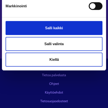
Seuraa meitä
Markkinointi
Instagram⁠
LinkedIn⁠
Salli kaikki
Facebook⁠
Youtube⁠
Viestipalvelu X⁠
Salli valinta
Kiellä
© KEHA-keskus
Tietoa palvelusta
Ohjeet
Käyttöehdot
Tietosuojaselosteet