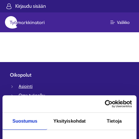
Kirjaudu sisään
Valikko
Oikopolut
Asiointi
Oma työpolku
Työnhakuprofiili
Avoimet työpaikat
Suostumus
Yksityiskohdat
Tietoja
Tietoa muilla kielillä
Asiakaspalvelu