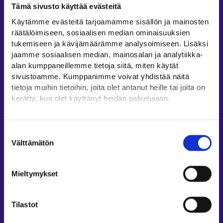
Tämä sivusto käyttää evästeitä
Työllisyysalueiden yhteystiedot
Käytämme evästeitä tarjoamamme sisällön ja mainosten
Sähköisen asioinnin tuki
räätälöimiseen, sosiaalisen median ominaisuuksien
Työttömyysturvaneuvonta
tukemiseen ja kävijämäärämme analysoimiseen. Lisäksi
jaamme sosiaalisen median, mainosalan ja analytiikka-
Yritys- ja työnantaja-asiakkaan neuvontapalvelut
alan kumppaneillemme tietoja siitä, miten käytät
Asiointi- ja Oma työpolku -osioiden ohjeet
sivustoamme. Kumppanimme voivat yhdistää näitä
Tuki ja palaute
tietoja muihin tietoihin, joita olet antanut heille tai joita on
kerätty, kun olet käyttänyt heidän palvelujaan.
Muualla verkossa
Löydät tietoa evästeiden käyttötarkoituksista
KEHA-keskus⁠
Yksityiskohdat-välilehdeltä.
Suostumuksen
Työ- ja elinkeinoministeriö⁠
Lue tarkemmin
Välttämätön
valinta
Evästeet
Aluehallinnon asiointipalvelu⁠
Tietosuoja ja henkilötietojen käsittely
Osaamispolku⁠
Mieltymykset
Work in Finland⁠
EURES⁠
Tilastot
Suomi.fi-valtuudet⁠