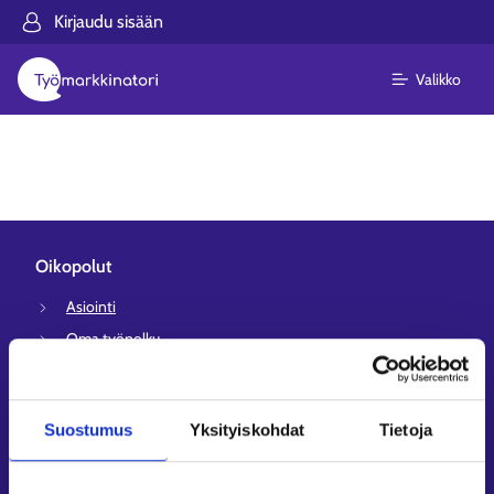
Kirjaudu sisään
Valikko
Oikopolut
Asiointi
Oma työpolku
Työnhakuprofiili
Avoimet työpaikat
Suostumus
Yksityiskohdat
Tietoja
Tietoa muilla kielillä
Asiakaspalvelu