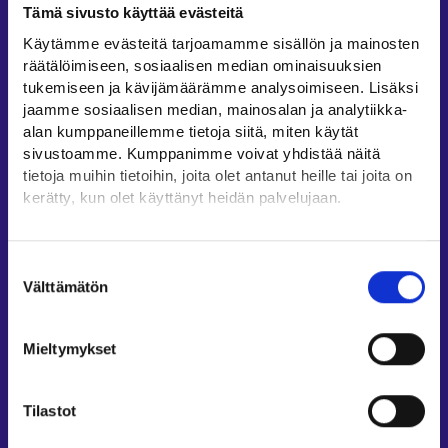
Tämä sivusto käyttää evästeitä
Työllisyysalueiden yhteystiedot
Käytämme evästeitä tarjoamamme sisällön ja mainosten
Sähköisen asioinnin tuki
räätälöimiseen, sosiaalisen median ominaisuuksien
Työttömyysturvaneuvonta
tukemiseen ja kävijämäärämme analysoimiseen. Lisäksi
jaamme sosiaalisen median, mainosalan ja analytiikka-
Yritys- ja työnantaja-asiakkaan neuvontapalvelut
alan kumppaneillemme tietoja siitä, miten käytät
Asiointi- ja Oma työpolku -osioiden ohjeet
sivustoamme. Kumppanimme voivat yhdistää näitä
Tuki ja palaute
tietoja muihin tietoihin, joita olet antanut heille tai joita on
kerätty, kun olet käyttänyt heidän palvelujaan.
Muualla verkossa
Löydät tietoa evästeiden käyttötarkoituksista
KEHA-keskus⁠
Yksityiskohdat-välilehdeltä.
Suostumuksen
Työ- ja elinkeinoministeriö⁠
Lue tarkemmin
Välttämätön
valinta
Evästeet
Aluehallinnon asiointipalvelu⁠
Tietosuoja ja henkilötietojen käsittely
Osaamispolku⁠
Mieltymykset
Work in Finland⁠
EURES⁠
Tilastot
Suomi.fi-valtuudet⁠