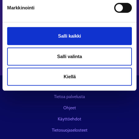
Seuraa meitä
Markkinointi
Instagram⁠
LinkedIn⁠
Salli kaikki
Facebook⁠
Youtube⁠
Viestipalvelu X⁠
Salli valinta
Kiellä
© KEHA-keskus
Tietoa palvelusta
Ohjeet
Käyttöehdot
Tietosuojaselosteet