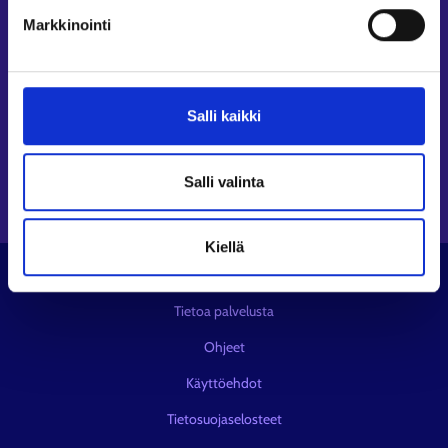
Seuraa meitä
Markkinointi
Instagram⁠
LinkedIn⁠
Salli kaikki
Facebook⁠
Youtube⁠
Viestipalvelu X⁠
Salli valinta
Kiellä
© KEHA-keskus
Tietoa palvelusta
Ohjeet
Käyttöehdot
Tietosuojaselosteet