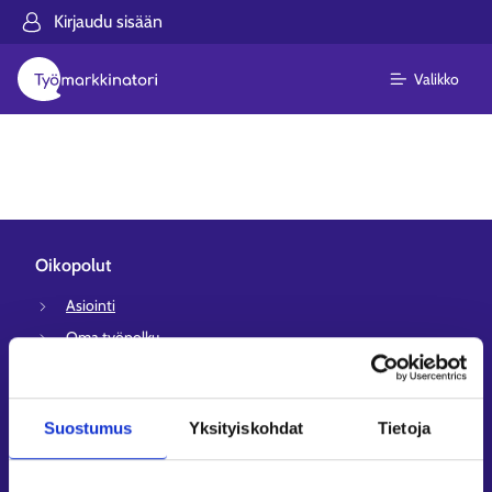
Kirjaudu sisään
Valikko
Oikopolut
Asiointi
Oma työpolku
Työnhakuprofiili
Avoimet työpaikat
Suostumus
Yksityiskohdat
Tietoja
Tietoa muilla kielillä
Asiakaspalvelu