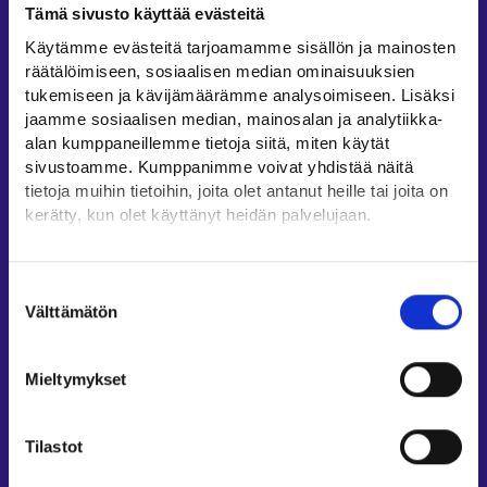
Tämä sivusto käyttää evästeitä
Työllisyysalueiden yhteystiedot
Käytämme evästeitä tarjoamamme sisällön ja mainosten
Sähköisen asioinnin tuki
räätälöimiseen, sosiaalisen median ominaisuuksien
Työttömyysturvaneuvonta
tukemiseen ja kävijämäärämme analysoimiseen. Lisäksi
jaamme sosiaalisen median, mainosalan ja analytiikka-
Yritys- ja työnantaja-asiakkaan neuvontapalvelut
alan kumppaneillemme tietoja siitä, miten käytät
Asiointi- ja Oma työpolku -osioiden ohjeet
sivustoamme. Kumppanimme voivat yhdistää näitä
Tuki ja palaute
tietoja muihin tietoihin, joita olet antanut heille tai joita on
kerätty, kun olet käyttänyt heidän palvelujaan.
Muualla verkossa
Löydät tietoa evästeiden käyttötarkoituksista
KEHA-keskus⁠
Yksityiskohdat-välilehdeltä.
Suostumuksen
Työ- ja elinkeinoministeriö⁠
Lue tarkemmin
Välttämätön
valinta
Evästeet
Aluehallinnon asiointipalvelu⁠
Tietosuoja ja henkilötietojen käsittely
Osaamispolku⁠
Mieltymykset
Work in Finland⁠
EURES⁠
Tilastot
Suomi.fi-valtuudet⁠