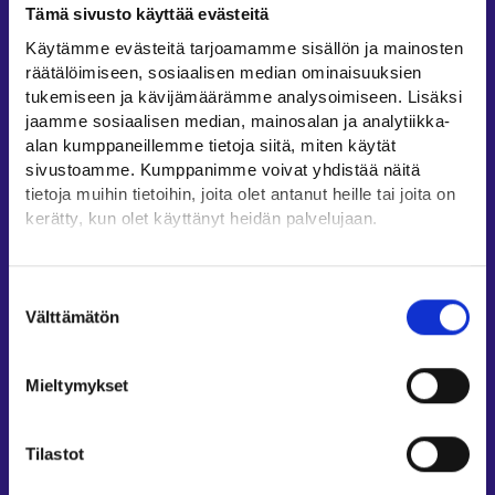
Tämä sivusto käyttää evästeitä
Työllisyysalueiden yhteystiedot
Käytämme evästeitä tarjoamamme sisällön ja mainosten
Sähköisen asioinnin tuki
räätälöimiseen, sosiaalisen median ominaisuuksien
Työttömyysturvaneuvonta
tukemiseen ja kävijämäärämme analysoimiseen. Lisäksi
jaamme sosiaalisen median, mainosalan ja analytiikka-
Yritys- ja työnantaja-asiakkaan neuvontapalvelut
alan kumppaneillemme tietoja siitä, miten käytät
Asiointi- ja Oma työpolku -osioiden ohjeet
sivustoamme. Kumppanimme voivat yhdistää näitä
Tuki ja palaute
tietoja muihin tietoihin, joita olet antanut heille tai joita on
kerätty, kun olet käyttänyt heidän palvelujaan.
Muualla verkossa
Löydät tietoa evästeiden käyttötarkoituksista
KEHA-keskus⁠
Yksityiskohdat-välilehdeltä.
Suostumuksen
Työ- ja elinkeinoministeriö⁠
Lue tarkemmin
Välttämätön
valinta
Evästeet
Aluehallinnon asiointipalvelu⁠
Tietosuoja ja henkilötietojen käsittely
Osaamispolku⁠
Mieltymykset
Work in Finland⁠
EURES⁠
Tilastot
Suomi.fi-valtuudet⁠