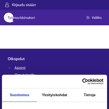
Kirjaudu sisään
Valikko
Oikopolut
Asiointi
Oma työpolku
Työnhakuprofiili
Avoimet työpaikat
Suostumus
Yksityiskohdat
Tietoja
Tietoa muilla kielillä
Asiakaspalvelu