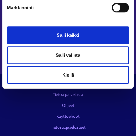
Seuraa meitä
Markkinointi
Instagram⁠
LinkedIn⁠
Salli kaikki
Facebook⁠
Youtube⁠
Viestipalvelu X⁠
Salli valinta
Kiellä
© KEHA-keskus
Tietoa palvelusta
Ohjeet
Käyttöehdot
Tietosuojaselosteet