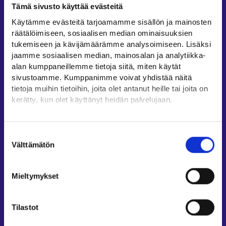
Tämä sivusto käyttää evästeitä
Työllisyysalueiden yhteystiedot
Käytämme evästeitä tarjoamamme sisällön ja mainosten
Sähköisen asioinnin tuki
räätälöimiseen, sosiaalisen median ominaisuuksien
Työttömyysturvaneuvonta
tukemiseen ja kävijämäärämme analysoimiseen. Lisäksi
jaamme sosiaalisen median, mainosalan ja analytiikka-
Yritys- ja työnantaja-asiakkaan neuvontapalvelut
alan kumppaneillemme tietoja siitä, miten käytät
Asiointi- ja Oma työpolku -osioiden ohjeet
sivustoamme. Kumppanimme voivat yhdistää näitä
Tuki ja palaute
tietoja muihin tietoihin, joita olet antanut heille tai joita on
kerätty, kun olet käyttänyt heidän palvelujaan.
Muualla verkossa
Löydät tietoa evästeiden käyttötarkoituksista
KEHA-keskus⁠
Yksityiskohdat-välilehdeltä.
Suostumuksen
Työ- ja elinkeinoministeriö⁠
Lue tarkemmin
Välttämätön
valinta
Evästeet
Aluehallinnon asiointipalvelu⁠
Tietosuoja ja henkilötietojen käsittely
Osaamispolku⁠
Mieltymykset
Work in Finland⁠
EURES⁠
Tilastot
Suomi.fi-valtuudet⁠