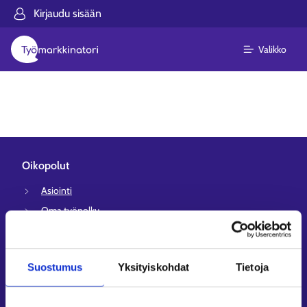
Kirjaudu sisään
Valikko
Oikopolut
Asiointi
Oma työpolku
Työnhakuprofiili
Avoimet työpaikat
Suostumus
Yksityiskohdat
Tietoja
Tietoa muilla kielillä
Asiakaspalvelu