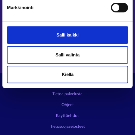
Seuraa meitä
Markkinointi
Instagram⁠
LinkedIn⁠
Salli kaikki
Facebook⁠
Youtube⁠
Viestipalvelu X⁠
Salli valinta
Kiellä
© KEHA-keskus
Tietoa palvelusta
Ohjeet
Käyttöehdot
Tietosuojaselosteet