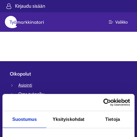
Kirjaudu sisään
Valikko
Oikopolut
Asiointi
Oma työpolku
Työnhakuprofiili
Avoimet työpaikat
Suostumus
Yksityiskohdat
Tietoja
Tietoa muilla kielillä
Asiakaspalvelu