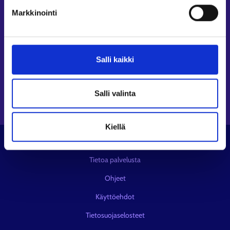
Seuraa meitä
Markkinointi
Instagram⁠
LinkedIn⁠
Salli kaikki
Facebook⁠
Youtube⁠
Viestipalvelu X⁠
Salli valinta
Kiellä
© KEHA-keskus
Tietoa palvelusta
Ohjeet
Käyttöehdot
Tietosuojaselosteet