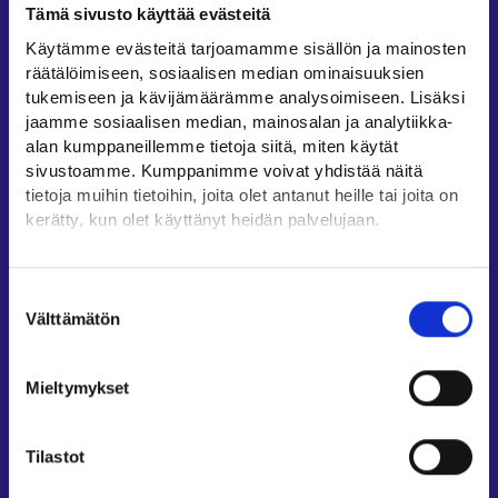
Tämä sivusto käyttää evästeitä
Työllisyysalueiden yhteystiedot
Käytämme evästeitä tarjoamamme sisällön ja mainosten
Sähköisen asioinnin tuki
räätälöimiseen, sosiaalisen median ominaisuuksien
Työttömyysturvaneuvonta
tukemiseen ja kävijämäärämme analysoimiseen. Lisäksi
jaamme sosiaalisen median, mainosalan ja analytiikka-
Yritys- ja työnantaja-asiakkaan neuvontapalvelut
alan kumppaneillemme tietoja siitä, miten käytät
Asiointi- ja Oma työpolku -osioiden ohjeet
sivustoamme. Kumppanimme voivat yhdistää näitä
Tuki ja palaute
tietoja muihin tietoihin, joita olet antanut heille tai joita on
kerätty, kun olet käyttänyt heidän palvelujaan.
Muualla verkossa
Löydät tietoa evästeiden käyttötarkoituksista
KEHA-keskus⁠
Yksityiskohdat-välilehdeltä.
Suostumuksen
Työ- ja elinkeinoministeriö⁠
Lue tarkemmin
Välttämätön
valinta
Evästeet
Aluehallinnon asiointipalvelu⁠
Tietosuoja ja henkilötietojen käsittely
Osaamispolku⁠
Mieltymykset
Work in Finland⁠
EURES⁠
Tilastot
Suomi.fi-valtuudet⁠