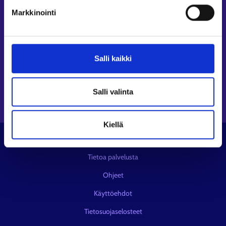
Seuraa meitä
Markkinointi
Instagram⁠
LinkedIn⁠
Salli kaikki
Facebook⁠
Youtube⁠
Viestipalvelu X⁠
Salli valinta
Kiellä
© KEHA-keskus
Tietoa palvelusta
Ohjeet
Käyttöehdot
Tietosuojaselosteet