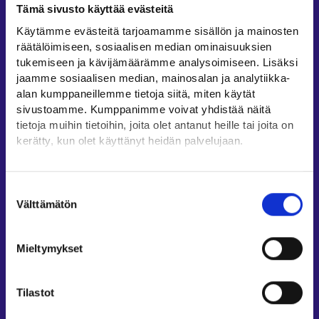
Tämä sivusto käyttää evästeitä
Työllisyysalueiden yhteystiedot
Käytämme evästeitä tarjoamamme sisällön ja mainosten
Sähköisen asioinnin tuki
räätälöimiseen, sosiaalisen median ominaisuuksien
Työttömyysturvaneuvonta
tukemiseen ja kävijämäärämme analysoimiseen. Lisäksi
jaamme sosiaalisen median, mainosalan ja analytiikka-
Yritys- ja työnantaja-asiakkaan neuvontapalvelut
alan kumppaneillemme tietoja siitä, miten käytät
Asiointi- ja Oma työpolku -osioiden ohjeet
sivustoamme. Kumppanimme voivat yhdistää näitä
Tuki ja palaute
tietoja muihin tietoihin, joita olet antanut heille tai joita on
kerätty, kun olet käyttänyt heidän palvelujaan.
Muualla verkossa
Löydät tietoa evästeiden käyttötarkoituksista
KEHA-keskus⁠
Yksityiskohdat-välilehdeltä.
Suostumuksen
Työ- ja elinkeinoministeriö⁠
Lue tarkemmin
Välttämätön
valinta
Evästeet
Aluehallinnon asiointipalvelu⁠
Tietosuoja ja henkilötietojen käsittely
Osaamispolku⁠
Mieltymykset
Work in Finland⁠
EURES⁠
Tilastot
Suomi.fi-valtuudet⁠