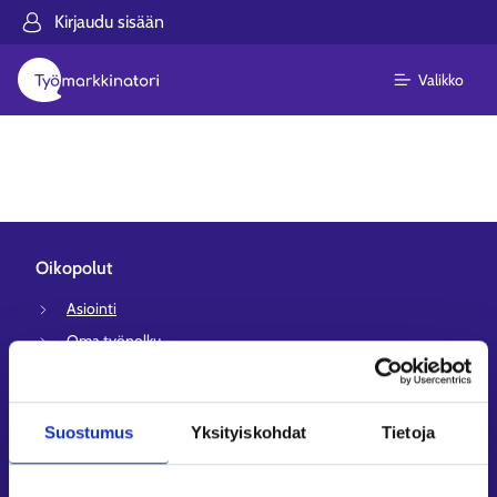
Kirjaudu sisään
Valikko
Oikopolut
Asiointi
Oma työpolku
Työnhakuprofiili
Avoimet työpaikat
Suostumus
Yksityiskohdat
Tietoja
Tietoa muilla kielillä
Asiakaspalvelu