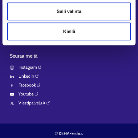
Aluehallinnon asiointipalvelu⁠
Salli valinta
Osaamispolku⁠
Work in Finland⁠
Kiellä
EURES⁠
Suomi.fi-valtuudet⁠
Seuraa meitä
Instagram⁠
LinkedIn⁠
Facebook⁠
Youtube⁠
Viestipalvelu X⁠
© KEHA-keskus