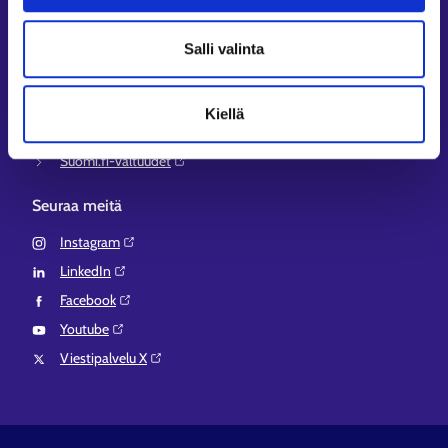
Työ- ja elinkeinoministeriö⁠
Aluehallinnon asiointipalvelu⁠
Salli valinta
Osaamispolku⁠
Work in Finland⁠
Kiellä
EURES⁠
Suomi.fi-valtuudet⁠
Seuraa meitä
Instagram⁠
LinkedIn⁠
Facebook⁠
Youtube⁠
Viestipalvelu X⁠