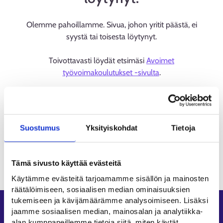
Olemme pahoillamme. Sivua, johon yritit päästä, ei
syystä tai toisesta löytynyt.
Toivottavasti löydät etsimäsi
Avoimet
työvoimakoulutukset -sivulta
.
Suostumus
Yksityiskohdat
Tietoja
Tämä sivusto käyttää evästeitä
Käytämme evästeitä tarjoamamme sisällön ja mainosten
räätälöimiseen, sosiaalisen median ominaisuuksien
tukemiseen ja kävijämäärämme analysoimiseen. Lisäksi
Oikopolut
jaamme sosiaalisen median, mainosalan ja analytiikka-
alan kumppaneillemme tietoja siitä, miten käytät