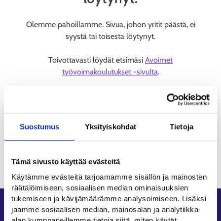
Olemme pahoillamme. Sivua, johon yritit päästä, ei
syystä tai toisesta löytynyt.
Toivottavasti löydät etsimäsi
Avoimet
työvoimakoulutukset -sivulta
.
Suostumus
Yksityiskohdat
Tietoja
Tämä sivusto käyttää evästeitä
Käytämme evästeitä tarjoamamme sisällön ja mainosten
räätälöimiseen, sosiaalisen median ominaisuuksien
tukemiseen ja kävijämäärämme analysoimiseen. Lisäksi
Oikopolut
jaamme sosiaalisen median, mainosalan ja analytiikka-
alan kumppaneillemme tietoja siitä, miten käytät