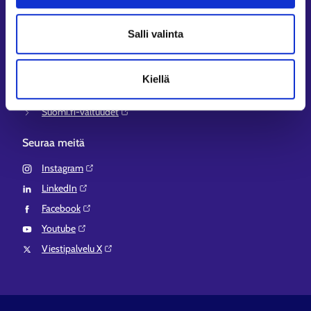
Työ- ja elinkeinoministeriö⁠
Aluehallinnon asiointipalvelu⁠
Salli valinta
Osaamispolku⁠
Work in Finland⁠
Kiellä
EURES⁠
Suomi.fi-valtuudet⁠
Seuraa meitä
Instagram⁠
LinkedIn⁠
Facebook⁠
Youtube⁠
Viestipalvelu X⁠