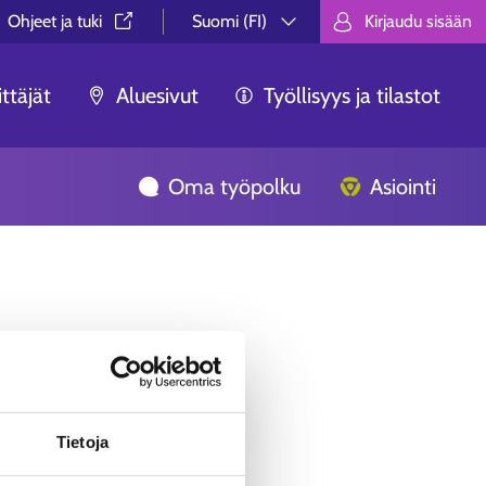
Ohjeet ja tuki⁠
Suomi (FI)
Kirjaudu sisään
Valitse kieli.
Välj språk.
Choose lan
ttäjät
Aluesivut
Työllisyys ja tilastot
Oma työpolku
Asiointi
ua ei löytynyt.
Tietoja
äästä, ei syystä tai toisesta