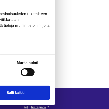
 ominaisuuksien tukemiseen
övoimakoulutukset -sivulta
.
tiikka-alan
ietoja muihin tietoihin, joita
Markkinointi
Salli kaikki
Seuraa meitä
Instagram⁠