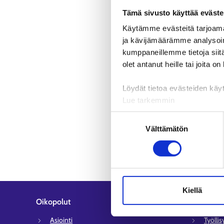
Tämä sivusto käyttää eväste
Käytämme evästeitä tarjoama
ja kävijämäärämme analysoim
kumppaneillemme tietoja siitä
olet antanut heille tai joita o
Löydät tietoa evästeiden käyt
Lue tarkemmin
Evästeet
Suostumuksen
Tietosuoja ja henkilötietoje
Välttämätön
valinta
Kiellä
Oikopolut
Asiakaspa
Asiointi
Työlli