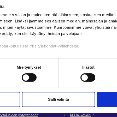
löytynyt.
itä
mme sisällön ja mainosten räätälöimiseen, sosiaalisen median
Toivottavasti löydät etsimäsi
Avoimet ty
iseen. Lisäksi jaamme sosiaalisen median, mainosalan ja analy
, miten käytät sivustoamme. Kumppanimme voivat yhdistää näitä t
n kerätty, kun olet käyttänyt heidän palvelujaan.
tötarkoituksista Yksityiskohdat-välilehdeltä.
n käsittely
Mieltymykset
Tilastot
Salli valinta
lvelu
Muualla verkossa
syysalueiden yhteystiedot
KEHA-keskus⁠