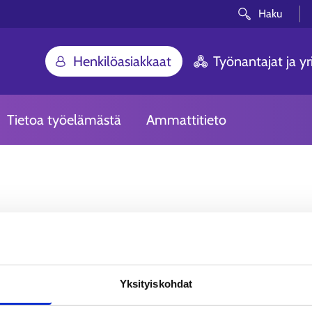
Haku
Henkilöasiakkaat
Työnantajat ja yri
Tietoa työelämästä
Ammattitieto
Voi ei! Etsimääsi siv
Yksityiskohdat
Olemme pahoillamme. Sivua, johon yritit p