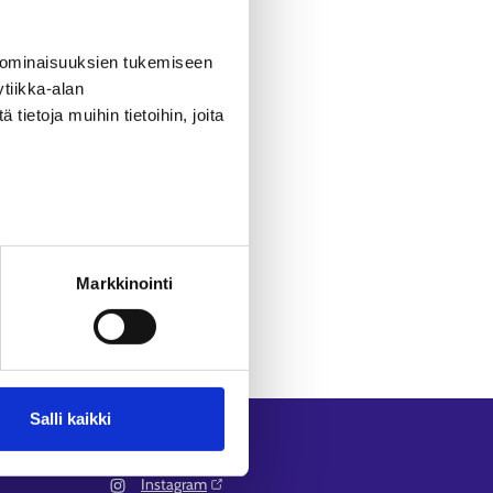
 ominaisuuksien tukemiseen
övoimakoulutukset -sivulta
.
tiikka-alan
ietoja muihin tietoihin, joita
Markkinointi
Salli kaikki
Seuraa meitä
Instagram⁠