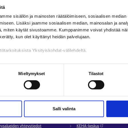
löytynyt.
itä
mme sisällön ja mainosten räätälöimiseen, sosiaalisen median
Toivottavasti löydät etsimäsi
Avoimet ty
iseen. Lisäksi jaamme sosiaalisen median, mainosalan ja analy
, miten käytät sivustoamme. Kumppanimme voivat yhdistää näitä t
n kerätty, kun olet käyttänyt heidän palvelujaan.
tötarkoituksista Yksityiskohdat-välilehdeltä.
n käsittely
Mieltymykset
Tilastot
Salli valinta
lvelu
Muualla verkossa
syysalueiden yhteystiedot
KEHA-keskus⁠