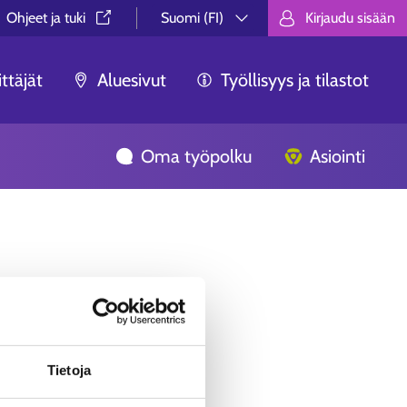
Ohjeet ja tuki⁠
Suomi (FI)
Kirjaudu sisään
Valitse kieli.
Välj språk.
Choose lan
ttäjät
Aluesivut
Työllisyys ja tilastot
Oma työpolku
Asiointi
ua ei löytynyt.
Tietoja
äästä, ei syystä tai toisesta