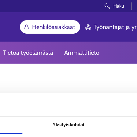
Haku
Henkilöasiakkaat
Työnantajat ja yri
Tietoa työelämästä
Ammattitieto
Voi ei! Etsimääsi siv
Yksityiskohdat
Olemme pahoillamme. Sivua, johon yritit p