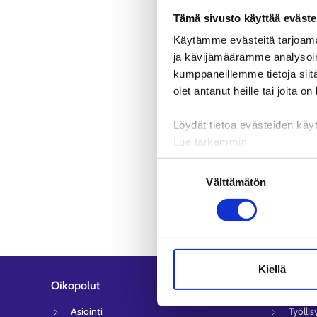
Tämä sivusto käyttää eväste
Käytämme evästeitä tarjoama
ja kävijämäärämme analysoim
kumppaneillemme tietoja siitä
olet antanut heille tai joita o
Löydät tietoa evästeiden käyt
Lue tarkemmin
Evästeet
Suostumuksen
Tietosuoja ja henkilötietoje
Välttämätön
valinta
Kiellä
Oikopolut
Asiakaspa
Asiointi
Työlli