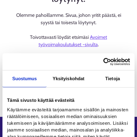
Olemme pahoillamme. Sivua, johon yritit päästä, ei
syystä tai toisesta löytynyt.
Toivottavasti löydät etsimäsi
Avoimet
työvoimakoulutukset -sivulta
.
Suostumus
Yksityiskohdat
Tietoja
Tämä sivusto käyttää evästeitä
Käytämme evästeitä tarjoamamme sisällön ja mainosten
räätälöimiseen, sosiaalisen median ominaisuuksien
tukemiseen ja kävijämäärämme analysoimiseen. Lisäksi
Oikopolut
jaamme sosiaalisen median, mainosalan ja analytiikka-
alan kumppaneillemme tietoja siitä, miten käytät