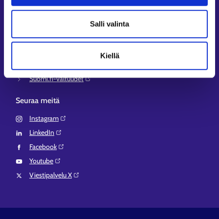
Työ- ja elinkeinoministeriö⁠
Aluehallinnon asiointipalvelu⁠
Salli valinta
Osaamispolku⁠
Work in Finland⁠
Kiellä
EURES⁠
Suomi.fi-valtuudet⁠
Seuraa meitä
Instagram⁠
LinkedIn⁠
Facebook⁠
Youtube⁠
Viestipalvelu X⁠