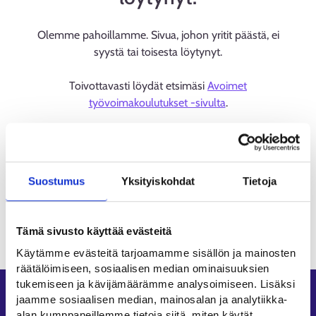
Olemme pahoillamme. Sivua, johon yritit päästä, ei
syystä tai toisesta löytynyt.
Toivottavasti löydät etsimäsi
Avoimet
työvoimakoulutukset -sivulta
.
Suostumus
Yksityiskohdat
Tietoja
Tämä sivusto käyttää evästeitä
Käytämme evästeitä tarjoamamme sisällön ja mainosten
räätälöimiseen, sosiaalisen median ominaisuuksien
tukemiseen ja kävijämäärämme analysoimiseen. Lisäksi
Oikopolut
jaamme sosiaalisen median, mainosalan ja analytiikka-
alan kumppaneillemme tietoja siitä, miten käytät