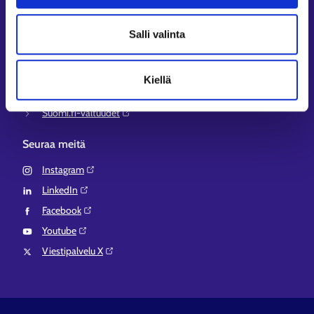
Työ- ja elinkeinoministeriö⁠
Aluehallinnon asiointipalvelu⁠
Salli valinta
Osaamispolku⁠
Work in Finland⁠
Kiellä
EURES⁠
Suomi.fi-valtuudet⁠
Seuraa meitä
Instagram⁠
LinkedIn⁠
Facebook⁠
Youtube⁠
Viestipalvelu X⁠