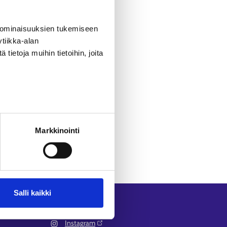
 ominaisuuksien tukemiseen
övoimakoulutukset -sivulta
.
tiikka-alan
ietoja muihin tietoihin, joita
Markkinointi
Salli kaikki
Seuraa meitä
Instagram⁠