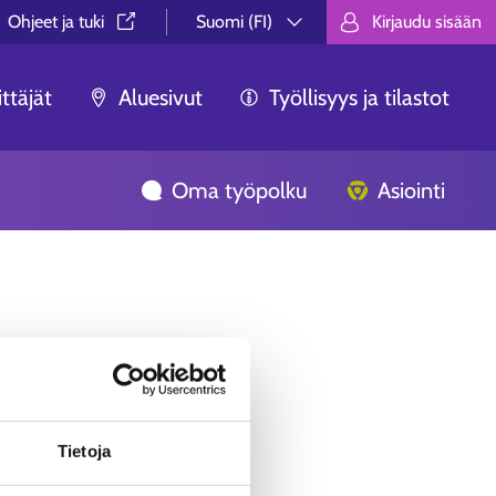
Ohjeet ja tuki⁠
Suomi (FI)
Kirjaudu sisään
Valitse kieli.
Välj språk.
Choose lan
ttäjät
Aluesivut
Työllisyys ja tilastot
Oma työpolku
Asiointi
ua ei löytynyt.
Tietoja
äästä, ei syystä tai toisesta