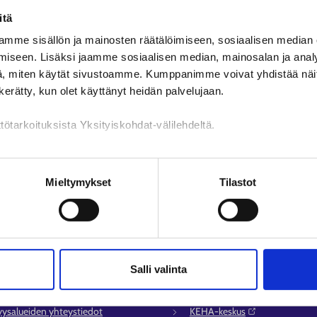
löytynyt.
itä
mme sisällön ja mainosten räätälöimiseen, sosiaalisen median
Toivottavasti löydät etsimäsi
Avoimet ty
iseen. Lisäksi jaamme sosiaalisen median, mainosalan ja analy
, miten käytät sivustoamme. Kumppanimme voivat yhdistää näitä t
n kerätty, kun olet käyttänyt heidän palvelujaan.
tötarkoituksista Yksityiskohdat-välilehdeltä.
n käsittely
Mieltymykset
Tilastot
Salli valinta
lvelu
Muualla verkossa
syysalueiden yhteystiedot
KEHA-keskus⁠