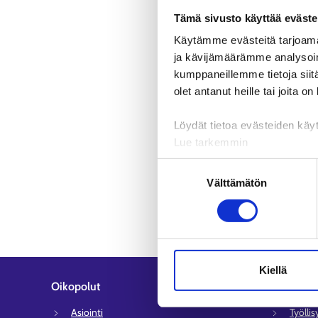
Tämä sivusto käyttää eväste
Käytämme evästeitä tarjoama
ja kävijämäärämme analysoim
kumppaneillemme tietoja siitä
olet antanut heille tai joita o
Löydät tietoa evästeiden käyt
Lue tarkemmin
Evästeet
Suostumuksen
Tietosuoja ja henkilötietoje
Välttämätön
valinta
Kiellä
Oikopolut
Asiakaspa
Asiointi
Työlli