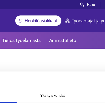
Haku
Henkilöasiakkaat
Työnantajat ja yri
Tietoa työelämästä
Ammattitieto
Voi ei! Etsimääsi siv
Yksityiskohdat
Olemme pahoillamme. Sivua, johon yritit p