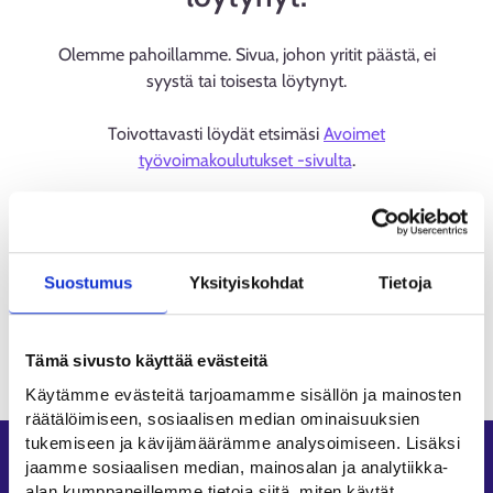
Olemme pahoillamme. Sivua, johon yritit päästä, ei
syystä tai toisesta löytynyt.
Toivottavasti löydät etsimäsi
Avoimet
työvoimakoulutukset -sivulta
.
Suostumus
Yksityiskohdat
Tietoja
Tämä sivusto käyttää evästeitä
Käytämme evästeitä tarjoamamme sisällön ja mainosten
räätälöimiseen, sosiaalisen median ominaisuuksien
tukemiseen ja kävijämäärämme analysoimiseen. Lisäksi
Oikopolut
jaamme sosiaalisen median, mainosalan ja analytiikka-
alan kumppaneillemme tietoja siitä, miten käytät