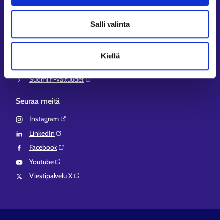
Työ- ja elinkeinoministeriö⁠
Aluehallinnon asiointipalvelu⁠
Salli valinta
Osaamispolku⁠
Work in Finland⁠
Kiellä
EURES⁠
Suomi.fi-valtuudet⁠
Seuraa meitä
Instagram⁠
LinkedIn⁠
Facebook⁠
Youtube⁠
Viestipalvelu X⁠