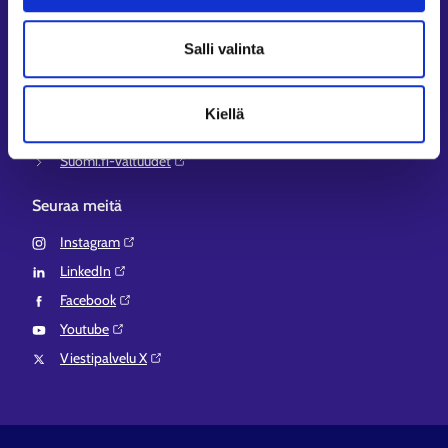
Työ- ja elinkeinoministeriö⁠
Aluehallinnon asiointipalvelu⁠
Salli valinta
Osaamispolku⁠
Work in Finland⁠
Kiellä
EURES⁠
Suomi.fi-valtuudet⁠
Seuraa meitä
Instagram⁠
LinkedIn⁠
Facebook⁠
Youtube⁠
Viestipalvelu X⁠