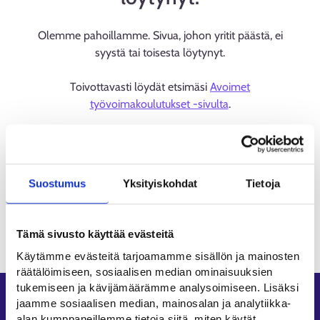
Olemme pahoillamme. Sivua, johon yritit päästä, ei
syystä tai toisesta löytynyt.
Toivottavasti löydät etsimäsi
Avoimet
työvoimakoulutukset -sivulta
.
Suostumus
Yksityiskohdat
Tietoja
Tämä sivusto käyttää evästeitä
Käytämme evästeitä tarjoamamme sisällön ja mainosten
räätälöimiseen, sosiaalisen median ominaisuuksien
tukemiseen ja kävijämäärämme analysoimiseen. Lisäksi
Oikopolut
jaamme sosiaalisen median, mainosalan ja analytiikka-
alan kumppaneillemme tietoja siitä, miten käytät