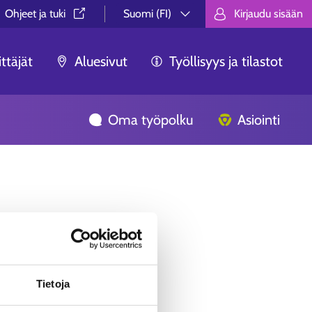
Ohjeet ja tuki⁠
Suomi (FI)
Kirjaudu sisään
Valitse kieli.
Välj språk.
Choose lan
ttäjät
Aluesivut
Työllisyys ja tilastot
Oma työpolku
Asiointi
ua ei löytynyt.
Tietoja
äästä, ei syystä tai toisesta