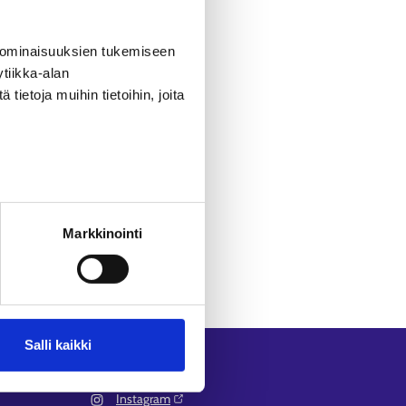
 ominaisuuksien tukemiseen
övoimakoulutukset -sivulta
.
tiikka-alan
ietoja muihin tietoihin, joita
Markkinointi
Salli kaikki
Seuraa meitä
Instagram⁠