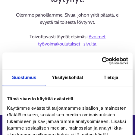
Olemme pahoillamme. Sivua, johon yritit päästä, ei
syystä tai toisesta löytynyt.
Toivottavasti löydät etsimäsi
Avoimet
työvoimakoulutukset -sivulta
.
Suostumus
Yksityiskohdat
Tietoja
Tämä sivusto käyttää evästeitä
Käytämme evästeitä tarjoamamme sisällön ja mainosten
räätälöimiseen, sosiaalisen median ominaisuuksien
tukemiseen ja kävijämäärämme analysoimiseen. Lisäksi
Oikopolut
jaamme sosiaalisen median, mainosalan ja analytiikka-
alan kumppaneillemme tietoja siitä, miten käytät