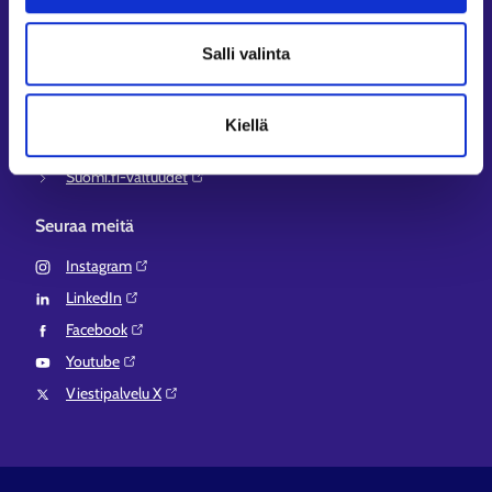
Työ- ja elinkeinoministeriö⁠
Aluehallinnon asiointipalvelu⁠
Salli valinta
Osaamispolku⁠
Work in Finland⁠
Kiellä
EURES⁠
Suomi.fi-valtuudet⁠
Seuraa meitä
Instagram⁠
LinkedIn⁠
Facebook⁠
Youtube⁠
Viestipalvelu X⁠