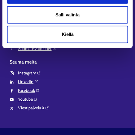
Työ- ja elinkeinoministeriö⁠
Aluehallinnon asiointipalvelu⁠
Salli valinta
Osaamispolku⁠
Work in Finland⁠
Kiellä
EURES⁠
Suomi.fi-valtuudet⁠
Seuraa meitä
Instagram⁠
LinkedIn⁠
Facebook⁠
Youtube⁠
Viestipalvelu X⁠