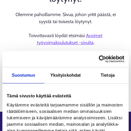
Olemme pahoillamme. Sivua, johon yritit päästä, ei
syystä tai toisesta löytynyt.
Toivottavasti löydät etsimäsi
Avoimet
työvoimakoulutukset -sivulta
.
Suostumus
Yksityiskohdat
Tietoja
Tämä sivusto käyttää evästeitä
Käytämme evästeitä tarjoamamme sisällön ja mainosten
räätälöimiseen, sosiaalisen median ominaisuuksien
tukemiseen ja kävijämäärämme analysoimiseen. Lisäksi
Oikopolut
jaamme sosiaalisen median, mainosalan ja analytiikka-
alan kumppaneillemme tietoja siitä, miten käytät