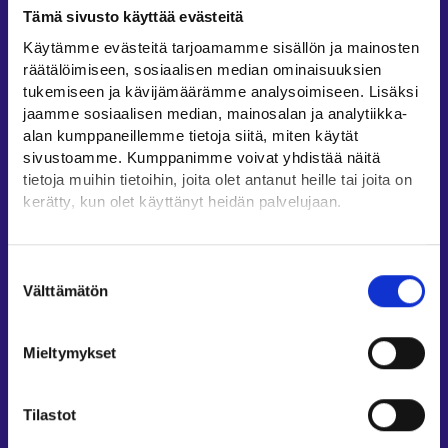
Tämä sivusto käyttää evästeitä
Työllisyysalueiden yhteystiedot
Käytämme evästeitä tarjoamamme sisällön ja mainosten
Sähköisen asioinnin tuki
räätälöimiseen, sosiaalisen median ominaisuuksien
tukemiseen ja kävijämäärämme analysoimiseen. Lisäksi
Työttömyysturvaneuvonta
jaamme sosiaalisen median, mainosalan ja analytiikka-
Yritys- ja työnantaja-asiakkaan neuvontapalvelut
alan kumppaneillemme tietoja siitä, miten käytät
Asiointi- ja Oma työpolku -osioiden ohjeet
sivustoamme. Kumppanimme voivat yhdistää näitä
tietoja muihin tietoihin, joita olet antanut heille tai joita on
Tuki ja palaute
kerätty, kun olet käyttänyt heidän palvelujaan.
Muualla verkossa
Löydät tietoa evästeiden käyttötarkoituksista
KEHA-keskus⁠
Yksityiskohdat-välilehdeltä.
Suostumuksen
Lue tarkemmin
Työ- ja elinkeinoministeriö⁠
Välttämätön
valinta
Evästeet
Aluehallinnon asiointipalvelu⁠
Tietosuoja ja henkilötietojen käsittely
Osaamispolku⁠
Mieltymykset
Work in Finland⁠
EURES⁠
Tilastot
Suomi.fi-valtuudet⁠