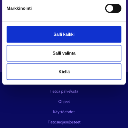
Markkinointi
Seuraa meitä
Instagram⁠
LinkedIn⁠
Salli kaikki
Facebook⁠
Youtube⁠
Viestipalvelu X⁠
Salli valinta
Kiellä
© KEHA-keskus
Tietoa palvelusta
Ohjeet
Käyttöehdot
Tietosuojaselosteet