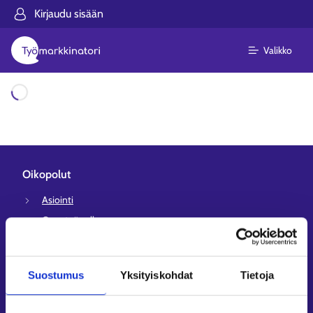
Kirjaudu sisään
Valikko
Ladataan
Oikopolut
Asiointi
Oma työpolku
Työnhakuprofiili
Avoimet työpaikat
Suostumus
Yksityiskohdat
Tietoja
Tietoa muilla kielillä
Asiakaspalvelu