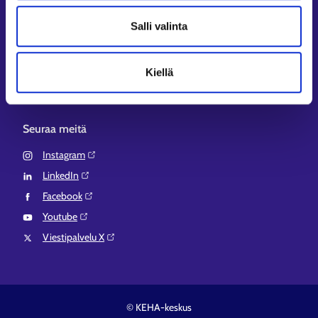
Aluehallinnon asiointipalvelu⁠
Salli valinta
Osaamispolku⁠
Work in Finland⁠
Kiellä
EURES⁠
Suomi.fi-valtuudet⁠
Seuraa meitä
Instagram⁠
LinkedIn⁠
Facebook⁠
Youtube⁠
Viestipalvelu X⁠
© KEHA-keskus