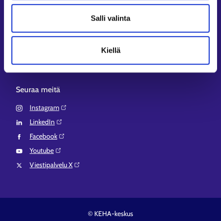
Aluehallinnon asiointipalvelu⁠
Salli valinta
Osaamispolku⁠
Work in Finland⁠
Kiellä
EURES⁠
Suomi.fi-valtuudet⁠
Seuraa meitä
Instagram⁠
LinkedIn⁠
Facebook⁠
Youtube⁠
Viestipalvelu X⁠
© KEHA-keskus