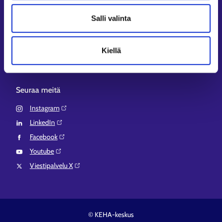
Aluehallinnon asiointipalvelu⁠
Salli valinta
Osaamispolku⁠
Work in Finland⁠
Kiellä
EURES⁠
Suomi.fi-valtuudet⁠
Seuraa meitä
Instagram⁠
LinkedIn⁠
Facebook⁠
Youtube⁠
Viestipalvelu X⁠
© KEHA-keskus