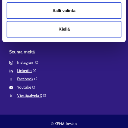
Aluehallinnon asiointipalvelu⁠
Salli valinta
Osaamispolku⁠
Work in Finland⁠
Kiellä
EURES⁠
Suomi.fi-valtuudet⁠
Seuraa meitä
Instagram⁠
LinkedIn⁠
Facebook⁠
Youtube⁠
Viestipalvelu X⁠
© KEHA-keskus