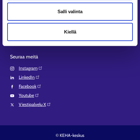
Aluehallinnon asiointipalvelu⁠
Salli valinta
Osaamispolku⁠
Work in Finland⁠
Kiellä
EURES⁠
Suomi.fi-valtuudet⁠
Seuraa meitä
Instagram⁠
LinkedIn⁠
Facebook⁠
Youtube⁠
Viestipalvelu X⁠
© KEHA-keskus