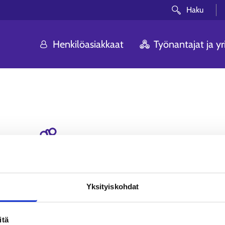
Haku
Henkilöasiakkaat
Työnantajat ja yri
Voi ei! Etsimääsi siv
Olemme pahoillamme. Sivua, johon yritit p
Yksityiskohdat
löytynyt.
itä