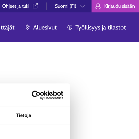
Ohjeet ja tuki⁠
Suomi (FI)
Kirjaudu sisään
Valitse kieli.
Välj språk.
Choose lan
ttäjät
Aluesivut
Työllisyys ja tilastot
ua ei löytynyt.
äästä, ei syystä tai toisesta
Tietoja