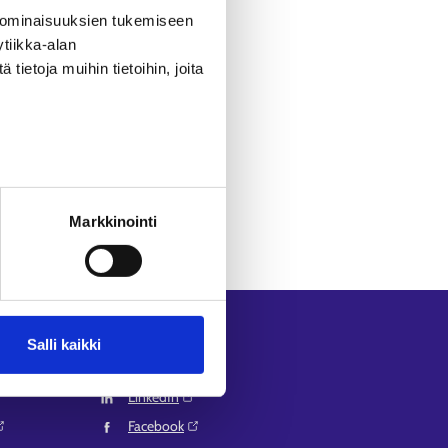
Palvelut-sivulta
.
 ominaisuuksien tukemiseen
tiikka-alan
ietoja muihin tietoihin, joita
Markkinointi
Seuraa meitä
Salli kaikki
Instagram⁠
LinkedIn⁠
Facebook⁠