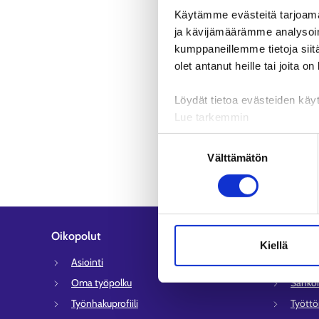
Käytämme evästeitä tarjoama
ja kävijämäärämme analysoim
kumppaneillemme tietoja siitä
olet antanut heille tai joita o
Löydät tietoa evästeiden käyt
Lue tarkemmin
Evästeet
Suostumuksen
Tietosuoja ja henkilötietoje
Välttämätön
valinta
Oikopolut
Asiakaspa
Kiellä
Asiointi
Työlli
Oma työpolku
Sähköi
Työnhakuprofiili
Tyött