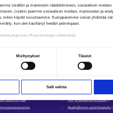
Toivottavasti löydät etsimäsi
mme sisällön ja mainosten räätälöimiseen, sosiaalisen median
iseen. Lisäksi jaamme sosiaalisen median, mainosalan ja analy
, miten käytät sivustoamme. Kumppanimme voivat yhdistää näitä t
n kerätty, kun olet käyttänyt heidän palvelujaan.
tötarkoituksista Yksityiskohdat-välilehdeltä.
n käsittely
Mieltymykset
Tilastot
lvelu
Muualla verkossa
Salli valinta
syysalueiden yhteystiedot
KEHA-keskus⁠
sen asioinnin tuki
Työ- ja elinkeinoministeriö⁠
ömyysturvaneuvonta
Aluehallinnon asiointipalvelu⁠