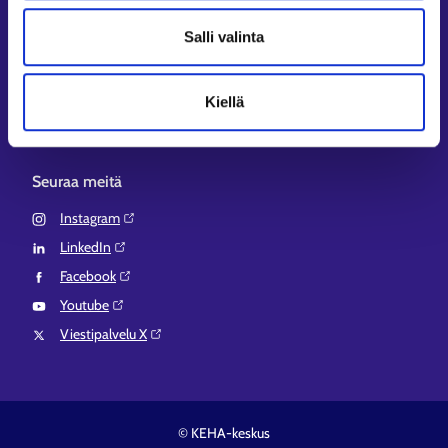
Aluehallinnon asiointipalvelu⁠
Salli valinta
Osaamispolku⁠
Work in Finland⁠
Kiellä
EURES⁠
Suomi.fi-valtuudet⁠
Seuraa meitä
Instagram⁠
LinkedIn⁠
Facebook⁠
Youtube⁠
Viestipalvelu X⁠
© KEHA-keskus