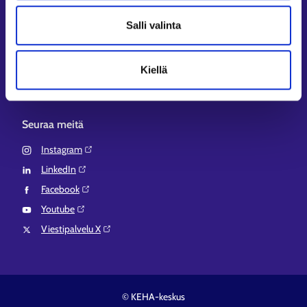
Aluehallinnon asiointipalvelu⁠
Salli valinta
Osaamispolku⁠
Work in Finland⁠
Kiellä
EURES⁠
Suomi.fi-valtuudet⁠
Seuraa meitä
Instagram⁠
LinkedIn⁠
Facebook⁠
Youtube⁠
Viestipalvelu X⁠
© KEHA-keskus