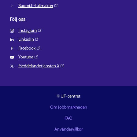
Suomi.fi-fullmakter⁠
Följ oss
Instagram⁠
LinkedIn⁠
Facebook⁠
Youtube⁠
Meddelandetjänsten X⁠
© UF-centret
Om Jobbmarknaden
FAQ
Användarvillkor