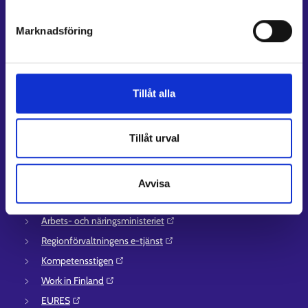
Kundservice
Marknadsföring
Kontaktuppgifter till sysselsättningsområden
Stöd för e-tjänster
Information om utkomstskydd för arbetslösa
Tillåt alla
Rådgivningstjänster för arbetsgivare och företagare
Anvisningar för avsnitten E-tjänster och Min karriärstig
Tillåt urval
Stöd och respons
Mer information
Avvisa
UF-centret⁠
Arbets- och näringsministeriet⁠
Regionförvaltningens e-tjänst⁠
Kompetensstigen⁠
Work in Finland⁠
EURES⁠