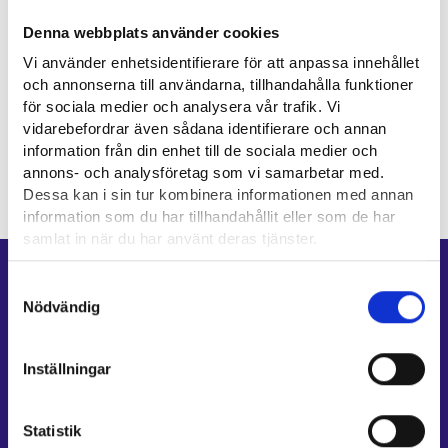
Kiddâ pargoelimân
Denna webbplats använder cookies
Vi använder enhetsidentifierare för att anpassa innehållet
och annonserna till användarna, tillhandahålla funktioner
Sizz tuâjj-jieʹllma
för sociala medier och analysera vår trafik. Vi
vidarebefordrar även sådana identifierare och annan
information från din enhet till de sociala medier och
annons- och analysföretag som vi samarbetar med.
Dessa kan i sin tur kombinera informationen med annan
information som du har tillhandahållit eller som de har
samlat in när du har använt deras tjänster.
Genvägar
Läsa mera:
Samtyckesval
Cookies
Nödvändig
E-tjänster
Dataskydd och behandling av personuppgifter
Min karriärstig
Inställningar
Jobbsökningsprofil
Lediga arbetsplatser
Statistik
Information och aktuellt på andra språk