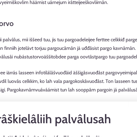
ovyeimiškovlim häämist uárnejum irâtteijeeškovliimân.
orvo
 palvâlus, mii iššeed tuu, jis tuu pargoadeleijee ferttee celkkiđ pargei
 tun finniih jotelávt torjuu pargoucâmân já uđđâsist pargo kavnâmâ
âlusâi nubástustorvoäššitobdee parga oovtâstpargo tuu pargoadelei
ee iärrás lasseen infotilálâšvuođâid äššigâsvuođâst pargovyeimipa
ovdil luovâs celkkim, ko lah vala pargokoskâvuođâst. Ton lasseen 
igi. Pargokavnâmvuáváámist tun lah sooppâm pargoin já palvâlus
âškielâliih palvâlusah