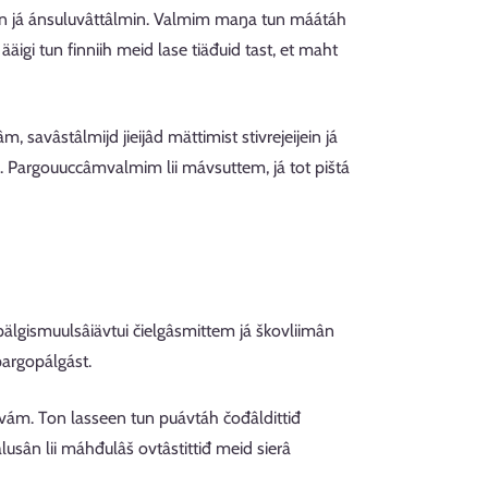
ân já ánsuluvâttâlmin. Valmim maŋa tun máátáh
igi tun finniih meid lase tiäđuid tast, et maht
avâstâlmijd jieijâd mättimist stivrejeijein já
n. Pargouuccâmvalmim lii mávsuttem, já tot pištá
opälgismuulsâiävtui čielgâsmittem já škovliimân
pargopálgást.
vám. Ton lasseen tun puávtáh čođâldittiđ
usân lii máhđulâš ovtâstittiđ meid sierâ