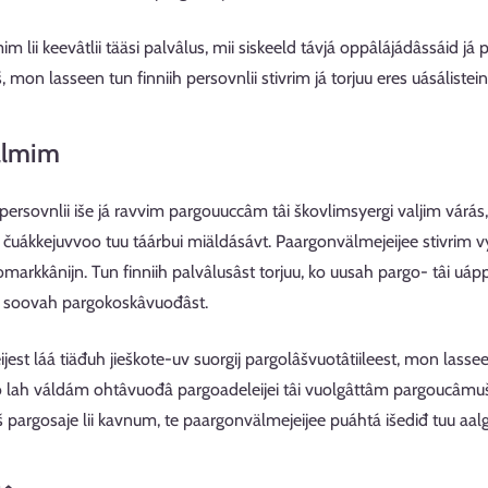
m lii keevâtlii tääsi palvâlus, mii siskeeld távjá oppâlájádâssáid 
mon lasseen tun finniih persovnlii stivrim já torjuu eres uásálistein
almim
 persovnlii iše já ravvim pargouuccâm tâi škovlimsyergi valjim várás,
uákkejuvvoo tuu táárbui miäldásávt. Paargonvälmejeijee stivrim vy
markkânijn. Tun finniih palvâlusâst torjuu, ko uusah pargo- tâi uá
á soovah pargokoskâvuođâst.
est láá tiäđuh jieškote-uv suorgij pargolâšvuotâtiileest, mon lasseen
 ko lah váldám ohtâvuođâ pargoadeleijei tâi vuolgâttâm pargoucâmuš
âš pargosaje lii kavnum, te paargonvälmejeijee puáhtá išediđ tuu aal