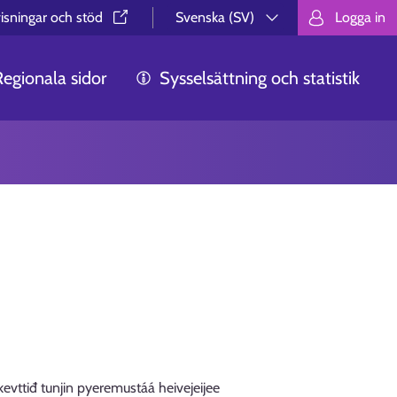
isningar och stöd⁠
Svenska (SV)
Logga in
Valitse kieli.
Välj språk.
Choos
Regionala sidor
Sysselsättning och statistik
vttiđ tunjin pyeremustáá heivejeijee