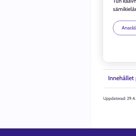
Tun kaavn
sämikielân
Anarâšk
Innehållet 
Uppdaterad:
29.4