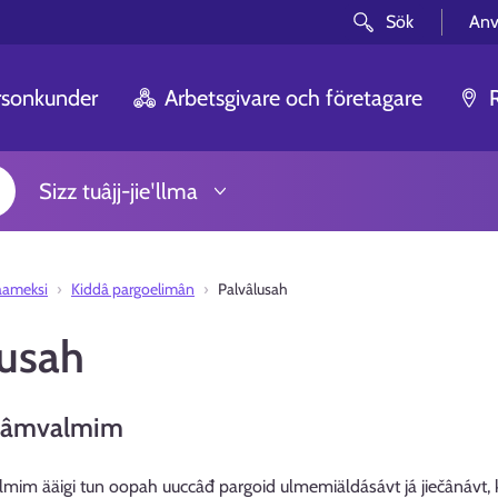
Sök
Anv
rsonkunder
Arbetsgivare och företagare
Sizz tuâjj-jieʹllma
aameksi
Kiddâ pargoelimân
Palvâlusah
lusah
câmvalmim
im ääigi tun oopah uuccâđ pargoid ulmemiäldásávt já jiečânávt, ke