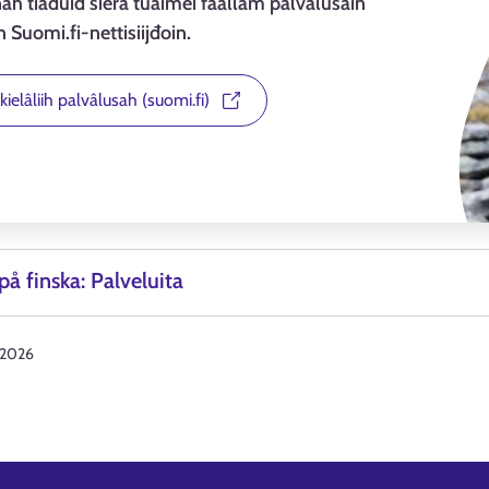
ah tiäđuid sierâ tuáimei faallâm palvâlusâin
 Suomi.fi-nettisiijđoin.
ielâliih palvâlusah (suomi.fi)
på finska: Palveluita
.2026