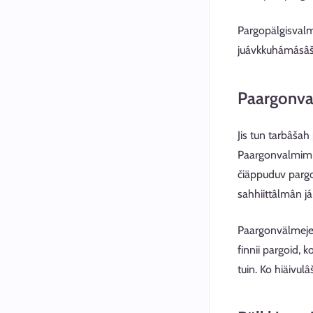
Pargopälgisvalmi
juávkkuhámásâš, 
Paargonv
Jis tun tarbâšah
Paargonvalmim č
čiäppuduv pargo
sahhiittâlmân j
Paargonvälmejeij
finnii pargoid,
tuin. Ko hiäivul