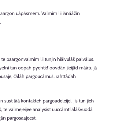
já paargon uápásmem. Valmim lii iänáážin
.
 te paargonvalmim lii tunjin hiäivulâš palvâlus.
elni tun oopah pyehtiđ oovdân jieijâd máátu já
ppusaje, čáláh pargoucâmuš, rahttâđah
 sust láá kontakteh pargoadeleijei. Jis tun jieh
, te välmejeijee analysist uuccâmtilálâšvuođâ
gân pargosaajeest.