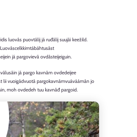
dis luovâs puovtâlij já ruđâlij suujâi keežild.
n. Luovâscelkkimtábáhtusâst
jein já pargovievâ ovdâsteijeiguin.
lvâlusâin já pargo kavnâm ovdedeijee
tust lii vuoigâdvuotâ pargokavnâmvuáváámân jo
âin, moh ovdedeh tuu kavnâđ pargoid.