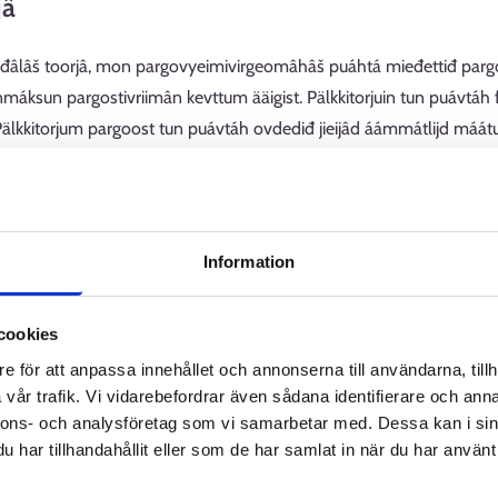
jâ
i ruđâlâš toorjâ, mon pargovyeimivirgeomâhâš puáhtá mieđettiđ pargo
nmáksun pargostivriimân kevttum ääigist. Pälkkitorjuin tun puávtáh
. Pälkkitorjum pargoost tun puávtáh ovdediđ jieijâd áámmátlijd máá
torjuu meid talle, ko tust lii pargoi porgâmân vaigutteijee váddu tâi
mipalvâlusâi äššitobdest, et puávtáččij-uv pargoadeleijee finniđ tuu
nnat mainâšiđ ääšist pargoadeleijei, ko uusah pargo.
Information
čâlâddâm
cookies
e för att anpassa innehållet och annonserna till användarna, tillh
jieškote-uvlágán pargopälgismuulsâiävtuid, te puávtáh uápásmuđ
vår trafik. Vi vidarebefordrar även sådana identifierare och anna
ijguin puáhtá meid tuárjuđ tuu maccâm pargoelimân kuhes meddâ
nnons- och analysföretag som vi samarbetar med. Dessa kan i sin
, iäge tast šoodâ uárnejeijei koloh. Pargokeččâlâddâm ääigi tust 
har tillhandahållit eller som de har samlat in när du har använt 
n. Jis tun lah sooppâm pargokeččâlâdmist pargokavnâmvuáváámist 