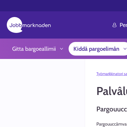
Pe
Gitta bargoeallimii
Kiddâ pargoelimân
Työmarkkinatori s
Palvâ
Pargouuc
Pargouuccâmvalm