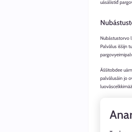
uásálistiđ parg
Nubástust
Nubástustorvo lii
Palvâlus iššijn
pargovyeimipalv
Äššitobdee uárn
palvâlusâin jo 
luovâscelkkimää
Anar