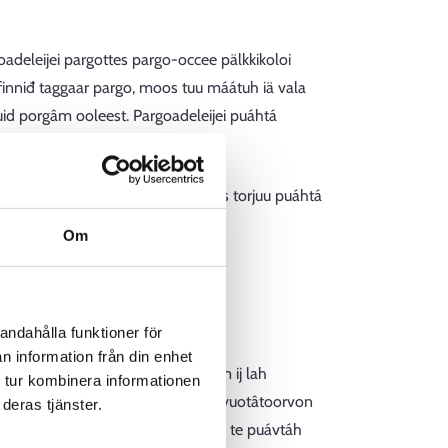
adeleijei pargottes pargo-occee pälkkikoloi
 finniđ taggaar pargo, moos tuu máátuh iä vala
tuid porgâm ooleest. Pargoadeleijei puáhtá
 puácuvuotâ.
 pálkkááttem várás pälkkitorjuu. Jis torjuu puáhtá
Om
andahålla funktioner för
 pargoelimân pargokeččâlâdmáin.
n information från din enhet
lorroom maŋa. Pargokeččâlâddâm ij lah
 tur kombinera informationen
lii vuoigâdvuotâ siämmáá pargottesvuotâtoorvon
deras tjänster.
tâi ton sajanpieijee vuáváámist, te puávtáh