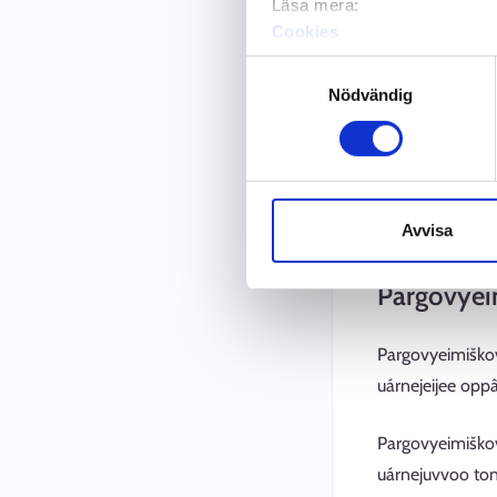
Läsa mera:
finniđ aledum p
Cookies
Dataskydd och behandling 
Pargokeččâlâddâ
Samtyckesval
Nödvändig
leđe 4–8 tijmed
huámášumán.
Pargokeččâlâddâm
lájádâs tâi miini
Avvisa
Pargovyei
Pargovyeimiškov
uárnejeijee opp
Pargovyeimiškov
uárnejuvvoo ton 