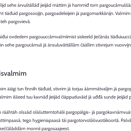
ijd sehe árvuštâllâđ jieijâd mättim já hammiđ tom pargoucâmušš
 tiäđuid pargosoojijn, pargoadeleijein já pargomarkkânijn. Valmim ää
isteh pargovievâ.
đui ovdedem pargouuccâmvalmiimist siskeeld jiečânâs tiäđuiuuccâm, s
guin sehe pargoucâmuš já ánsuluvâttâllâm čäällim stivrejum vuovvij
isvalmim
m ääigi tun finniih tiäđuid, stivrim já torjuu áámmátvaljim já parg
lmim iššeed tuu kavnâđ jieijâd čiäppuduvâid já uđđâ sunde jieijâd 
n rááhtáh olssâd olášuttemtohálii pargopälgis- já pargokavnâmvuá
ttimpaasâ, tego hygieniapaasâ tâi pargotorvolâšvuotâkoortâ. Palvâl
keččâlâddâm monnii pargosaajeest.