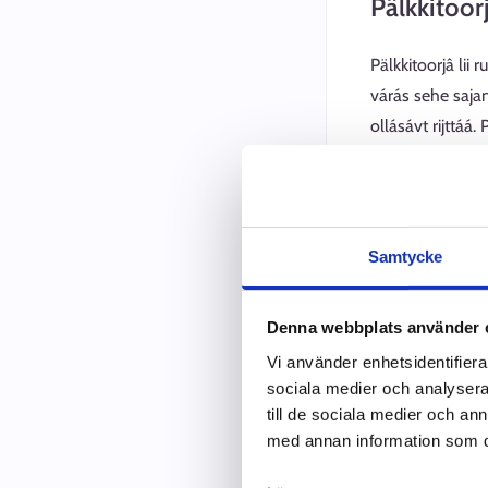
Pälkkitoor
Pälkkitoorjâ li
várás sehe saja
ollásávt rijttáá
mieđettiđ pälkki
Koijâd pargovyei
mieđettiđ, te ka
Samtycke
Pargokeč
Denna webbplats använder 
Vi använder enhetsidentifierar
Ko tun smietah 
sociala medier och analysera 
Pargokeččâlâdm
till de sociala medier och a
pargokoskâvuotâ
med annan information som du 
ko pargotteemmi