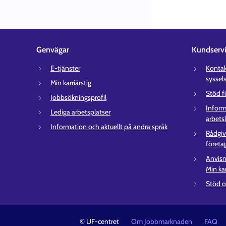
Genvägar
Kundserv
E-tjänster
Kontakt
syssel
Min karriärstig
Stöd f
Jobbsökningsprofil
Inform
Lediga arbetsplatser
arbets
Information och aktuellt på andra språk
Rådgiv
företa
Anvisn
Min kar
Stöd o
© UF-centret
Om Jobbmarknaden
FAQ