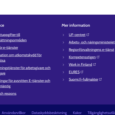
ice
Mer information
uppgifter till
UF-centret⁠
sättningsområden
Arbets- och näringsministeriet⁠
ör e-tjänster
Regionförvaltningens e-tjänst⁠
ation om utkomstskydd för
Kompetensstigen⁠
lösa
Work in Finland⁠
ningstjänster för arbetsgivare och
EURES⁠
gare
Suomi.fi-fullmakter⁠
ingar för avsnitten E-tjänster och
riärstig
ch respons
Användarvillkor
Dataskyddsbeskrivning
Kakor
Tillgänglighetsutl