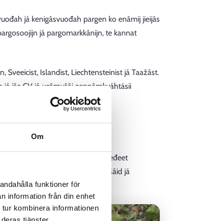
uođah já kenigâsvuođah pargen ko enâmij jieijâs
pargosoojijn já pargomarkkânijn, te kannat
eeicist, Islandist, Liechtensteinist já Taažâst.
 já iše CV já ucâmušâi eennâmkuáhtásii
Om
njuolgâduslávt pargolove, mon mieđeet
pargoluuvijd lohtâseijee vátámušâid já
andahålla funktioner för
n information från din enhet
 tur kombinera informationen
deras tjänster.