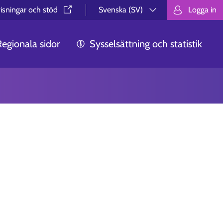
isningar och stöd⁠
Svenska (SV)
Logga in
Valitse kieli.
Välj språk.
Choos
Regionala sidor
Sysselsättning och statistik