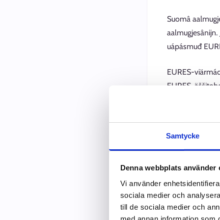
Suomâ aalmugjes
aalmugjesânijn. 
uápásmuđ EURE
EURES-viärmádâh
EURES-äššitobde
hammiimân. Palv
Porgâm EU- j
Samtycke
EU- já ETA-enâm
Denna webbplats använder 
čuosâttâheennâm
Vi använder enhetsidentifierar
monâttâlmijd. La
sociala medier och analysera 
till de sociala medier och a
med annan information som du 