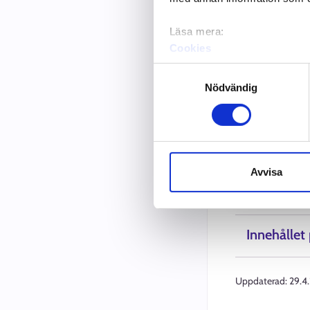
Anar
Läsa mera:
Cookies
Tun kaavn
Dataskydd och behandling 
Samtyckesval
sämikielân
Nödvändig
Anarâšk
Avvisa
Innehållet
Uppdaterad:
29.4