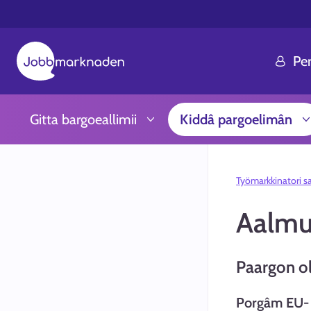
Pe
Gitta bargoeallimii
Kiddâ pargoelimân
Työmarkkinatori s
Aalmu
Paargon o
Porgâm EU- 