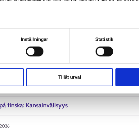
âškielâliih palvâlusah
ah tiäđuid sierâ tuáimei faallâm palvâlusâin
av personuppgifter
 Suomi.fi-nettisiijđoin.
Inställningar
Statistik
ielâliih palvâlusah (suomi.fi)
Tillåt urval
 på finska: Kansainvälisyys
.2026