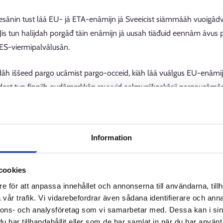
ânin tust láá EU- já ETA-enâmijn já Sveeicist siämmááh vuoigâdv
Jis tun halijdah porgâđ täin enâmijn já uusah tiäđuid eennâm ávus 
S-viermipalvâlusân.
 iššeed pargo ucâmist pargo-occeid, kiäh láá vuálgus EU-enâmijn, Sv
st tun finniih ovdâmerkkân ravvuid aalmugijkoskâsii pargoucâmân
âlus lii mávsuttem.
á ETA-kuávlu já Sveeici ulguupiälásijn enâmijn
Information
ij já Sveeici ulguupiälásijn enâmijn porgâmân tun tarbâšah váldu
cookies
 enâmânvarrimvirgeomâhâš. Pargo-occen tun koolgah jieš čielgiđ 
e för att anpassa innehållet och annonserna till användarna, tillh
setiäđuid tun finniih iärrás lasseen enâmij ovdâstâsâin.
vår trafik. Vi vidarebefordrar även sådana identifierare och anna
nnons- och analysföretag som vi samarbetar med. Dessa kan i sin
har tillhandahållit eller som de har samlat in när du har använt 