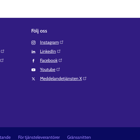
Följ oss
Instagram⁠
LinkedIn⁠
Facebook⁠
Youtube⁠
Meddelandetjänsten X⁠
åtande
För tjänsteleverantörer
Gränssnitten