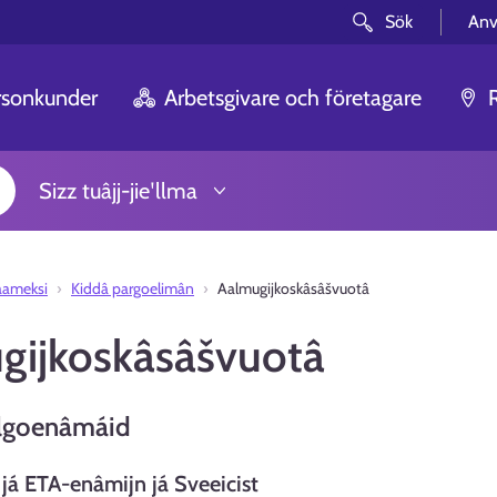
Sök
Anv
rsonkunder
Arbetsgivare och företagare
Sizz tuâjj-jieʹllma
aameksi
Kiddâ pargoelimân
Aalmugijkoskâsâšvuotâ
gijkoskâsâšvuotâ
lgoenâmáid
já ETA-enâmijn já Sveeicist