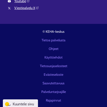
Youtube⁠
Viestipalvelu X⁠
© KEHA-keskus
Tietoa palvelusta
Ohjeet
Käyttöehdot
Tietosuojaselosteet
Evästeseloste
Saavutettavuus
Palveluntarjoajille
Rajapinnat
Kuuntele sivu