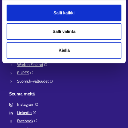
Asiointi- ja Oma työpolku -osioiden ohjeet
Tuki ja palaute
Salli kaikki
Muualla verkossa
KEHA-keskus⁠
Salli valinta
Työ- ja elinkeinoministeriö⁠
Aluehallinnon asiointipalvelu⁠
Kiellä
Osaamispolku⁠
Work in Finland⁠
EURES⁠
Suomi.fi-valtuudet⁠
Seuraa meitä
Instagram⁠
LinkedIn⁠
Facebook⁠