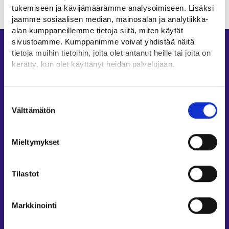
tukemiseen ja kävijämäärämme analysoimiseen. Lisäksi
jaamme sosiaalisen median, mainosalan ja analytiikka-
alan kumppaneillemme tietoja siitä, miten käytät
sivustoamme. Kumppanimme voivat yhdistää näitä
Oikopolut
tietoja muihin tietoihin, joita olet antanut heille tai joita on
kerätty, kun olet käyttänyt heidän palvelujaan.
Asiointi
Oma työpolku
Löydät tietoa evästeiden käyttötarkoituksista
Yksityiskohdat-välilehdeltä.
Työnhakuprofiili
Suostumuksen
Lue tarkemmin
Välttämätön
valinta
Avoimet työpaikat
Evästeet
Tietoa muilla kielillä
Tietosuoja ja henkilötietojen käsittely
Mieltymykset
Asiakaspalvelu
Työllisyysalueiden yhteystiedot
Tilastot
Sähköisen asioinnin tuki
Työttömyysturvaneuvonta
Markkinointi
Yritys- ja työnantaja-asiakkaan neuvontapalvelut