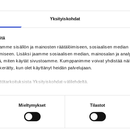
Yksityiskohdat
itä
mme sisällön ja mainosten räätälöimiseen, sosiaalisen median
iseen. Lisäksi jaamme sosiaalisen median, mainosalan ja analy
, miten käytät sivustoamme. Kumppanimme voivat yhdistää näitä t
n kerätty, kun olet käyttänyt heidän palvelujaan.
tötarkoituksista Yksityiskohdat-välilehdeltä.
TYÖPAIKAT
PALVELUT
KOULUTUKSET
YHTEYSTIED
n käsittely
Mieltymykset
Tilastot
Palvelut
oit laajentaa hakuun myös muita alueita, kuten lähikuntia tai maakunt