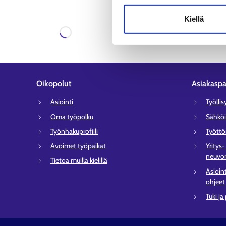
Saame
Kiellä
Ladataan
Oikopolut
Asiakaspa
Asiointi
Työlli
Oma työpolku
Sähköi
Työnhakuprofiili
Tyött
Avoimet työpaikat
Yritys
neuvon
Tietoa muilla kielillä
Asioin
ohjeet
Tuki ja