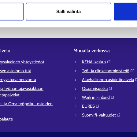
nkielisiä palveluita löydät Suomi.fistä:
Saamenkieliset palvelut (suo
Salli valinta
lvelu
Muualla verkossa
syysalueiden yhteystiedot
KEHA-keskus⁠
sen asioinnin tuki
Työ- ja elinkeinoministeriö⁠
ömyysturvaneuvonta
Aluehallinnon asiointipalvelu⁠
- ja työnantaja-asiakkaan
Osaamispolku⁠
tapalvelut
Work in Finland⁠
ti- ja Oma työpolku -osioiden
EURES⁠
Suomi.fi-valtuudet⁠
 palaute