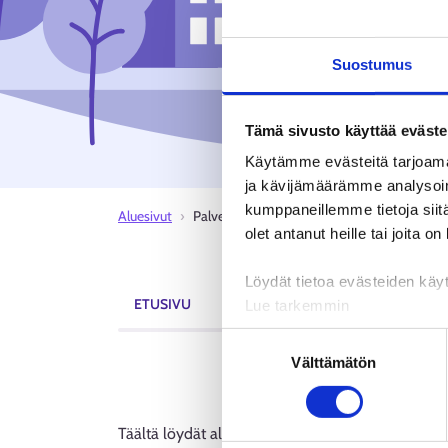
Suostumus
Tämä sivusto käyttää eväste
Käytämme evästeitä tarjoama
ja kävijämäärämme analysoim
kumppaneillemme tietoja siitä
Aluesivut
Palvelut
olet antanut heille tai joita o
Löydät tietoa evästeiden käyt
ETUSIVU
AJANKOHTAISTA
TAPAHTUMAT
Lue tarkemmin
Evästeet
Suostumuksen
Tietosuoja ja henkilötietoje
Välttämätön
valinta
Täältä löydät alueen kaikki palvelut. Jos haluat, v