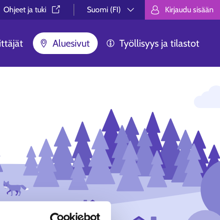
Ohjeet ja tuki⁠
Suomi (FI)
Kirjaudu sisään
Valitse kieli.
Välj språk.
Choose lan
ttäjät
Aluesivut
Työllisyys ja tilastot