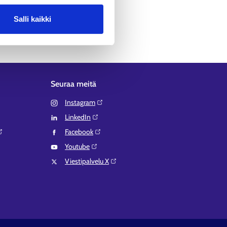
mi.fi)
Salli kaikki
Seuraa meitä
Instagram⁠
LinkedIn⁠
Facebook⁠
Youtube⁠
Viestipalvelu X⁠