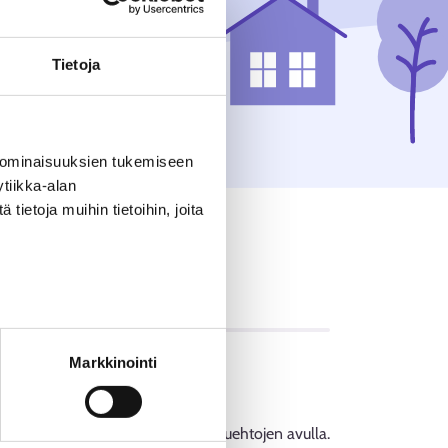
Tietoja
 ominaisuuksien tukemiseen
tiikka-alan
ietoja muihin tietoihin, joita
OT
Markkinointi
ia. Lisäksi voit rajata tuloksia hakuehtojen avulla.