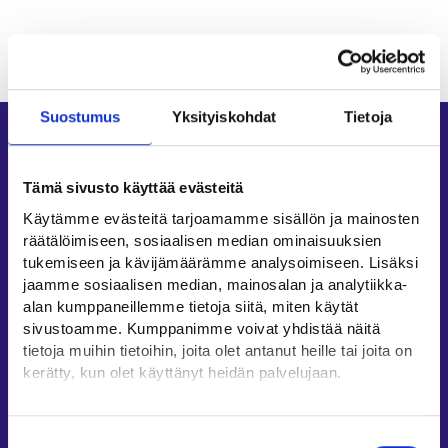
Suostumus
Yksityiskohdat
Tietoja
Oikopolut
Asiointi
Tämä sivusto käyttää evästeitä
Oma työpolku
Käytämme evästeitä tarjoamamme sisällön ja mainosten
Työnhakuprofiili
räätälöimiseen, sosiaalisen median ominaisuuksien
tukemiseen ja kävijämäärämme analysoimiseen. Lisäksi
Avoimet työpaikat
jaamme sosiaalisen median, mainosalan ja analytiikka-
Tietoa muilla kielillä
alan kumppaneillemme tietoja siitä, miten käytät
sivustoamme. Kumppanimme voivat yhdistää näitä
Asiakaspalvelu
tietoja muihin tietoihin, joita olet antanut heille tai joita on
kerätty, kun olet käyttänyt heidän palvelujaan.
Työllisyysalueiden yhteystiedot
Sähköisen asioinnin tuki
Löydät tietoa evästeiden käyttötarkoituksista
Työttömyysturvaneuvonta
Yksityiskohdat-välilehdeltä.
Suostumuksen