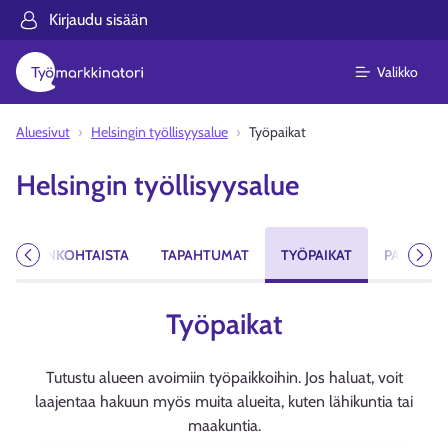
Kirjaudu sisään
Valikko
Aluesivut
Helsingin työllisyysalue
Työpaikat
Helsingin työllisyysalue
AJANKOHTAISTA
TAPAHTUMAT
TYÖPAIKAT
PALVELUT
Edellinen
Seur
Työpaikat
Tutustu alueen avoimiin työpaikkoihin. Jos haluat, voit
laajentaa hakuun myös muita alueita, kuten lähikuntia tai
maakuntia.