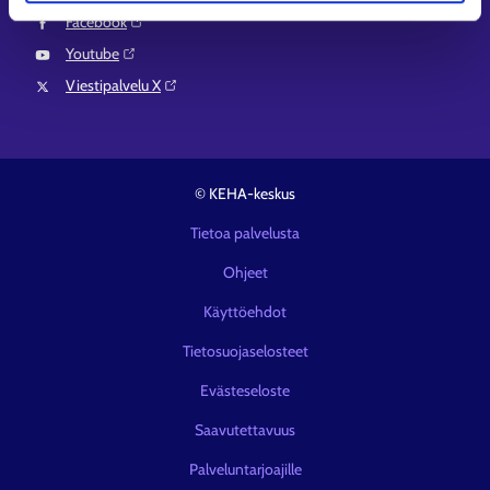
Facebook⁠
Youtube⁠
Viestipalvelu X⁠
© KEHA-keskus
Tietoa palvelusta
Ohjeet
Käyttöehdot
Tietosuojaselosteet
Evästeseloste
Saavutettavuus
Palveluntarjoajille