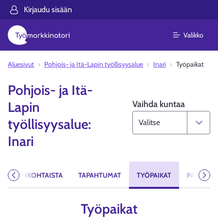
Kirjaudu sisään
Valikko
Aluesivut
Pohjois- ja Itä-Lapin työllisyysalue
Inari
Työpaikat
Pohjois- ja Itä-
Vaihda kuntaa
Lapin
työllisyysalue:
Inari
AJANKOHTAISTA
TAPAHTUMAT
TYÖPAIKAT
PALVELUT
Edellinen
Seur
Työpaikat