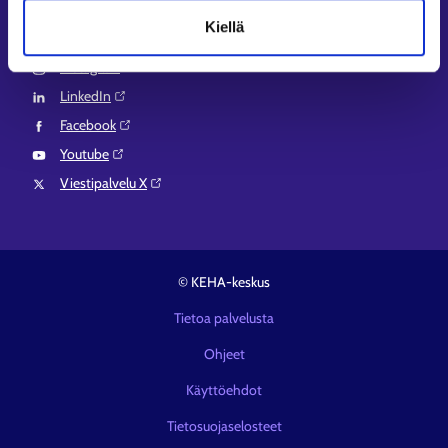
Kiellä
Seuraa meitä
Instagram⁠
LinkedIn⁠
Facebook⁠
Youtube⁠
Viestipalvelu X⁠
© KEHA-keskus
Tietoa palvelusta
Ohjeet
Käyttöehdot
Tietosuojaselosteet