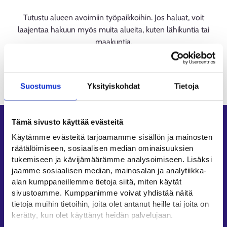
Tutustu alueen avoimiin työpaikkoihin. Jos haluat, voit
laajentaa hakuun myös muita alueita, kuten lähikuntia tai
maakuntia.
Suostumus
Yksityiskohdat
Tietoja
Tämä sivusto käyttää evästeitä
Oikopolut
Käytämme evästeitä tarjoamamme sisällön ja mainosten
Asiointi
räätälöimiseen, sosiaalisen median ominaisuuksien
Oma työpolku
tukemiseen ja kävijämäärämme analysoimiseen. Lisäksi
jaamme sosiaalisen median, mainosalan ja analytiikka-
Työnhakuprofiili
alan kumppaneillemme tietoja siitä, miten käytät
Avoimet työpaikat
sivustoamme. Kumppanimme voivat yhdistää näitä
Tietoa muilla kielillä
tietoja muihin tietoihin, joita olet antanut heille tai joita on
kerätty, kun olet käyttänyt heidän palvelujaan.
Asiakaspalvelu