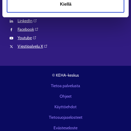
Seuraa meitä
Kiellä
Instagram⁠
LinkedIn⁠
Facebook⁠
Youtube⁠
Viestipalvelu X⁠
© KEHA-keskus
Tietoa palvelusta
Ohjeet
Käyttöehdot
Tietosuojaselosteet
Evästeseloste