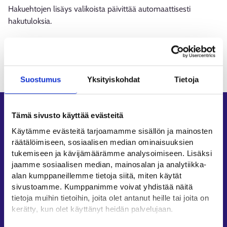
Hakuehtojen lisäys valikoista päivittää automaattisesti
hakutuloksia.
Ladataan
Suostumus
Yksityiskohdat
Tietoja
Oikopolut
Tämä sivusto käyttää evästeitä
Käytämme evästeitä tarjoamamme sisällön ja mainosten
Asiointi
räätälöimiseen, sosiaalisen median ominaisuuksien
Oma työpolku
tukemiseen ja kävijämäärämme analysoimiseen. Lisäksi
Työnhakuprofiili
jaamme sosiaalisen median, mainosalan ja analytiikka-
alan kumppaneillemme tietoja siitä, miten käytät
Avoimet työpaikat
sivustoamme. Kumppanimme voivat yhdistää näitä
Tietoa muilla kielillä
tietoja muihin tietoihin, joita olet antanut heille tai joita on
kerätty, kun olet käyttänyt heidän palvelujaan.
Asiakaspalvelu