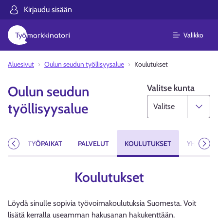
Kirjaudu sisään
Valikko
Aluesivut
Oulun seudun työllisyysalue
Koulutukset
Valitse kunta
Oulun seudun
työllisyysalue
MAT
TYÖPAIKAT
PALVELUT
KOULUTUKSET
YHTEYST
Edellinen
Seur
Koulutukset
Löydä sinulle sopivia työvoimakoulutuksia Suomesta. Voit
lisätä kerralla useamman hakusanan hakukenttään.