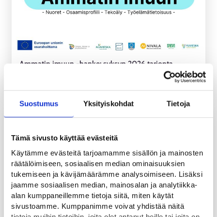
Ammatin imuun -hanke: syksyn 2026 tarjonta
nuorille
ALUEUUTINEN
Suostumus
Yksityiskohdat
Tietoja
24.6.2026
Tämä sivusto käyttää evästeitä
Käytämme evästeitä tarjoamamme sisällön ja mainosten
räätälöimiseen, sosiaalisen median ominaisuuksien
tukemiseen ja kävijämäärämme analysoimiseen. Lisäksi
jaamme sosiaalisen median, mainosalan ja analytiikka-
alan kumppaneillemme tietoja siitä, miten käytät
sivustoamme. Kumppanimme voivat yhdistää näitä
tietoja muihin tietoihin, joita olet antanut heille tai joita on