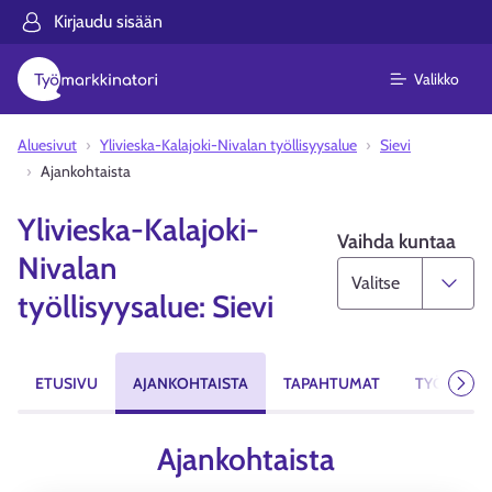
Kirjaudu sisään
Valikko
Aluesivut
Ylivieska-Kalajoki-Nivalan työllisyysalue
Sievi
Ajankohtaista
Ylivieska-Kalajoki-
Vaihda kuntaa
Nivalan
työllisyysalue: Sievi
ETUSIVU
AJANKOHTAISTA
TAPAHTUMAT
TYÖPAIKA
Seur
Ajankohtaista