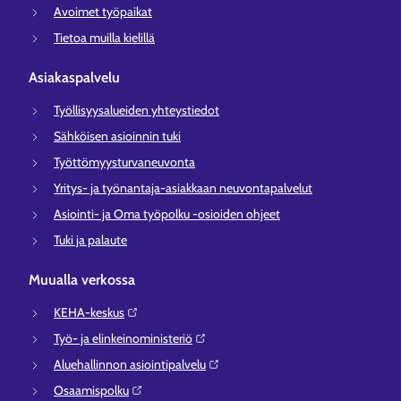
Avoimet työpaikat
Tietoa muilla kielillä
Asiakaspalvelu
Työllisyysalueiden yhteystiedot
Sähköisen asioinnin tuki
Työttömyysturvaneuvonta
Yritys- ja työnantaja-asiakkaan neuvontapalvelut
Asiointi- ja Oma työpolku -osioiden ohjeet
Tuki ja palaute
Muualla verkossa
KEHA-keskus⁠
Työ- ja elinkeinoministeriö⁠
Aluehallinnon asiointipalvelu⁠
Osaamispolku⁠