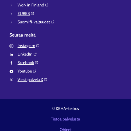
Work in Finland⁠
EURES⁠
Suomi.fi-valtuudet⁠
Seuraa meitä
Instagram⁠
LinkedIn⁠
Facebook⁠
Youtube⁠
Viestipalvelu X⁠
© KEHA-keskus
Tietoa palvelusta
Ohjeet