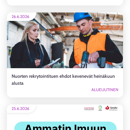
26.6.2026
Nuorten rekrytointituen ehdot kevenevät heinäkuun
alusta
ALUEUUTINEN
25.6.2026