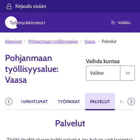
Kirjaudu sisään
Valikko
Aluesivut
Pohjanmaan työllisyysalue
Vaasa
Palvelut
Pohjanmaan
Vaihda kuntaa
työllisyysalue:
Vaasa
AISTA
TAPAHTUMAT
TYÖPAIKAT
PALVELUT
KOULUTU
Edellinen
Seur
Palvelut
Täältä löydät alueen kaikki palvelut. Jos haluat, voit laajentaa