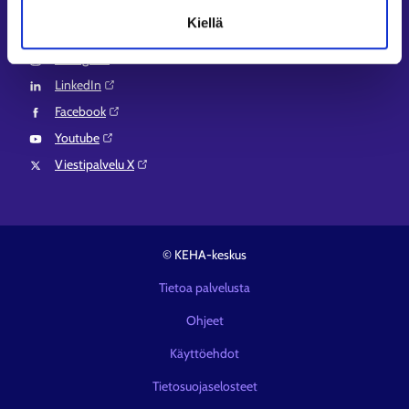
Kiellä
Seuraa meitä
Instagram⁠
LinkedIn⁠
Facebook⁠
Youtube⁠
Viestipalvelu X⁠
© KEHA-keskus
Tietoa palvelusta
Ohjeet
Käyttöehdot
Tietosuojaselosteet