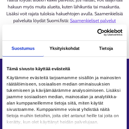
hakuun myös muita alueita, kuten lähikuntia tai maakuntia.
Lisäksi voit rajata tuloksia hakuehtojen avulla. Saamenkielisiä
palveluita löydät Suomi.fistä:
Saamenkieliset palvelut
(suomi.fi)
Ladataan
Suostumus
Yksityiskohdat
Tietoja
Tämä sivusto käyttää evästeitä
Oikopolut
Käytämme evästeitä tarjoamamme sisällön ja mainosten
Asiointi
räätälöimiseen, sosiaalisen median ominaisuuksien
Oma työpolku
tukemiseen ja kävijämäärämme analysoimiseen. Lisäksi
jaamme sosiaalisen median, mainosalan ja analytiikka-
Työnhakuprofiili
alan kumppaneillemme tietoja siitä, miten käytät
Avoimet työpaikat
sivustoamme. Kumppanimme voivat yhdistää näitä
Tietoa muilla kielillä
tietoja muihin tietoihin, joita olet antanut heille tai joita on
kerätty, kun olet käyttänyt heidän palvelujaan.
Asiakaspalvelu