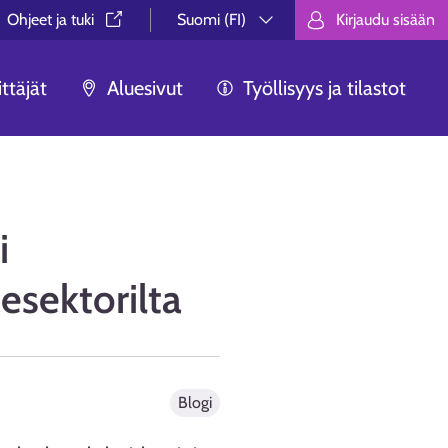
Ohjeet ja tuki⁠
Suomi (FI)
Kirjaudu sisään
Valitse kieli.
Välj språk.
Choose lan
ttäjät
Aluesivut
Työllisyys ja tilastot
i
esektorilta
Blogi