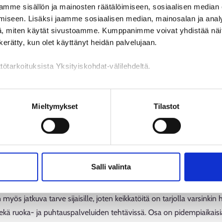
mme sisällön ja mainosten räätälöimiseen, sosiaalisen median
iden joukosta löytyy esimerkiksi IT-palveluita, taloushallinnon palve
iseen. Lisäksi jaamme sosiaalisen median, mainosalan ja analy
ia yhtiöitä. Lisäksi on olemassa kuntaomisteisia energia- ja vesihuol
, miten käytät sivustoamme. Kumppanimme voivat yhdistää näitä t
ialueita palvelevat myös erilaiset terveydenhuollon erikoispalveluj
n kerätty, kun olet käyttänyt heidän palvelujaan.
sen asteen ammatilliset oppilaitokset sekä ammattikorkeakoulut, ov
tötarkoituksista Yksityiskohdat-välilehdeltä.
tialueilta löytyy myös kesätyö- ja harjoittel
n käsittely
Mieltymykset
Tilastot
nat ja hyvinvointialueet tarjoavat ympäri Suomea tuhansia kesätyö- ja
nissa monipuolisesti myös alle 18-vuotiaille eri tehtävissä, kuten 
spalvelussa, sisällöntuotannossa sekä hoitotyössä. Myös harjoittelu
sotealan lisäksi esimerkiksi hallinnon eri tehtävistä ja teknisistä p
Salli valinta
 on haettavissa tammi-maaliskuussa.
 myös jatkuva tarve sijaisille, joten keikkatöitä on tarjolla varsinki
kä ruoka- ja puhtauspalveluiden tehtävissä. Osa on pidempiaikaisia 