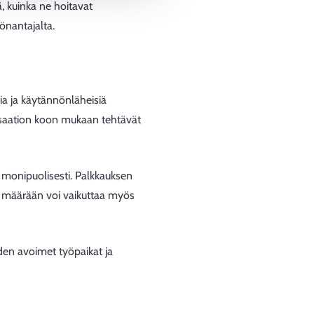
ä, kuinka ne hoitavat
önantajalta.
sia ja käytännönläheisiä
ganisaation koon mukaan tehtävät
 monipuolisesti. Palkkauksen
 määrään voi vaikuttaa myös
iden avoimet työpaikat ja