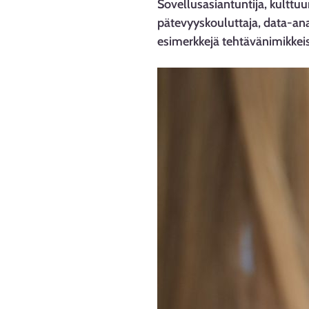
Sovellusasiantuntija, kulttuur
pätevyyskouluttaja, data-ana
esimerkkejä tehtävänimikkeistä