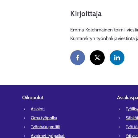
Kirjoittaja
Emma Kolehmainen toimii viestin
Kuntarekryn työnhakijaviestintä j
Oikopolut
Asiakaspa
Asiointi
Työlli
Oma työpolku
Sähköi
Työnhakuprofiili
Tyött
Avoimet työpaikat
Yritys