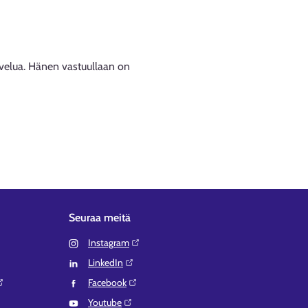
lvelua. Hänen vastuullaan on
Seuraa meitä
Instagram⁠
LinkedIn⁠
Facebook⁠
Youtube⁠