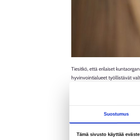
Tiesitkö, että erilaiset kuntaorga
hyvinvointialueet työllistävät v
Utsjoelle.
Vaikka kunnissa työskentelee suur
terveysalan osaajia, löytyy näistä
Suostumus
lakipalveluiden, tekniikan, kiinte
hankkeisiin haetaan jatkuvasti t
Tämä sivusto käyttää eväste