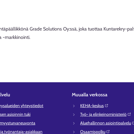
täpäällikkönä Grade Solutions Oy:ssä, joka tuottaa Kuntarekry-pa
a -markkinointi.
lvelu
Muualla verkossa
syysalueiden yhteystiedot
KEHA-keskus⁠
sen asioinnin tuki
Työ- ja elinkeinoministeriö⁠
ömyysturvaneuvonta
Aluehallinnon asiointipalvelu⁠
- ja työnantaja-asiakkaan
Osaamispolku⁠