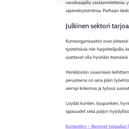
varoitusajalla vastaanotettavia, y
sijaisrekrytointinsa. Parhaan tie
Julkinen sektori tarj
Kuntaorganisaatiot ovat yleisesti 
työtehtäviä niin harjoittelijoille
saattavat olla hyvinkin itsenäisiä 
Henkilöstön osaamisen kehittämis
perusteena on aina jokin työeh
aiempi kokemus ja työssä suoriu
Löydät kuntien, kaupunkien, hyvi
sijaisuudet sekä paljon hyödyllis
Kuntarekry – Avoimet työpaikat (k