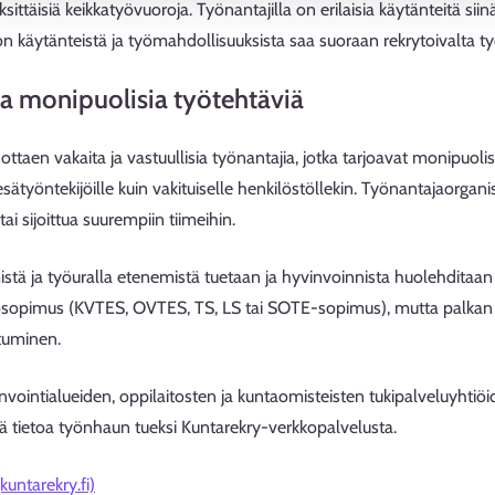
ksittäisiä keikkatyövuoroja. Työnantajilla on erilaisia käytänteitä siin
don käytänteistä ja työmahdollisuuksista saa suoraan rekrytoivalta ty
oaa monipuolisia työtehtäviä
ottaen vakaita ja vastuullisia työnantajia, jotka tarjoavat monipuoli
, kesätyöntekijöille kuin vakituiselle henkilöstöllekin. Työnantajaor
tai sijoittua suurempiin tiimeihin.
tä ja työuralla etenemistä tuetaan ja hyvinvoinnista huolehditaan
tosopimus (KVTES, OVTES, TS, LS tai SOTE-sopimus), mutta palkan
tuminen.
nvointialueiden, oppilaitosten ja kuntaomisteisten tukipalveluyhtiö
tä tietoa työnhaun tueksi Kuntarekry-verkkopalvelusta.
untarekry.fi)