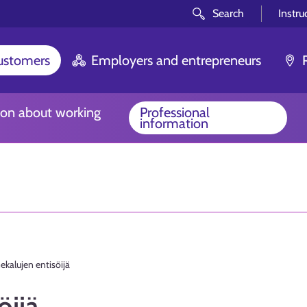
Search
Instru
customers
Employers and entrepreneurs
ion about working
Professional
information
kalujen entisöijä
öijä