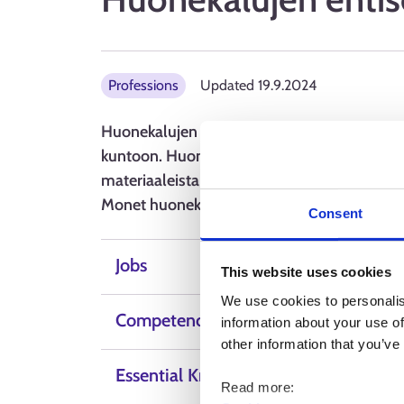
Professions
Updated
19.9.2024
Huonekalujen entisöijä on käsityöläinen, j
kuntoon. Huonekalujen entisöijän työ vaatii
materiaaleista ja tyylilajeista sekä taitoa kä
Monet huonekalujen entisöijät toimivat yrittä
Consent
Jobs
This website uses cookies
We use cookies to personalis
Competence, skills and qualities
information about your use of
other information that you’ve
Essential Knowledge
Read more: