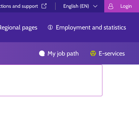
ctions and support⁠
English (EN)
Login
Valitse kieli.
Välj språk.
Choos
Regional pages
Employment and statistics
My job path
E-services