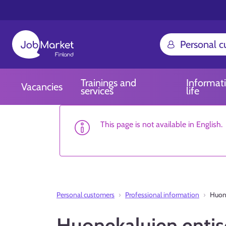
Personal 
Trainings and
Informat
Vacancies
services
life
This page is not available in English.
Personal customers
Professional information
Huone
Huonekalujen entis