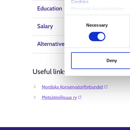
Cookies
Education
Personal data protection
Consent
Necessary
Selection
Salary
Alternative Labels
Deny
Useful links
Nordiska Konservatorförbundet⁠
Metsäteollisuus ry⁠