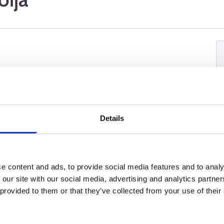
oka pyrkii kunnostamaan huonekalun alkuperäiseen
 syvällistä tuntemusta huonekalujen rakenteesta,
yttää perinteisiä ja nykyaikaisia entisöintimenetelmiä.
jinä. Ammatti vaatii tarkkuutta ja kärsivällisyyttä.
Details
e content and ads, to provide social media features and to analy
 our site with our social media, advertising and analytics partn
 provided to them or that they’ve collected from your use of their