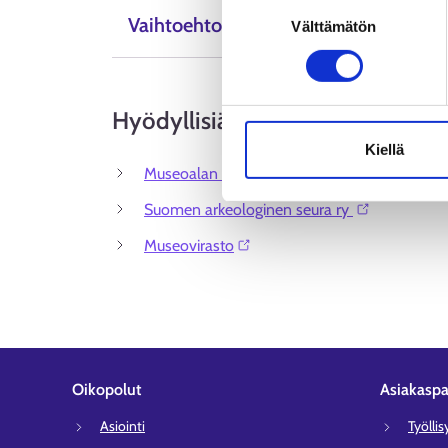
Suostumuksen
Tietosuoja ja henkilötietoje
Vaihtoehtoiset ammattinimikkeet
Välttämätön
valinta
Hyödyllisiä linkkejä
Kiellä
Museoalan ammattiliitto ry ⁠
Suomen arkeologinen seura ry ⁠
Museovirasto⁠
Oikopolut
Asiakaspa
Asiointi
Työlli