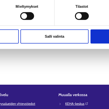
n käsittely
Mieltymykset
Tilastot
Salli valinta
lvelu
Muualla verkossa
syysalueiden yhteystiedot
KEHA-keskus⁠