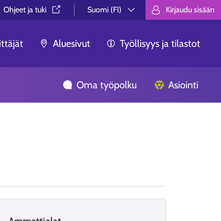
Ohjeet ja tuki⁠
Suomi (FI)
Kirjaudu sisään
Valitse kieli.
Välj språk.
Choose lan
ttäjät
Aluesivut
Työllisyys ja tilastot
Oma työpolku
Asiointi