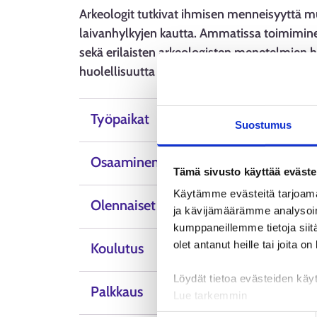
Arkeologit tutkivat ihmisen menneisyyttä mu
laivanhylkyjen kautta. Ammatissa toimiminen
sekä erilaisten arkeologisten menetelmien hal
huolellisuutta ja yhteistyötaitoja.
Työpaikat
Suostumus
Osaaminen, taidot ja ominaisuudet
Tämä sivusto käyttää eväste
Käytämme evästeitä tarjoama
Olennaiset tiedot
ja kävijämäärämme analysoim
kumppaneillemme tietoja siitä
olet antanut heille tai joita o
Koulutus
Löydät tietoa evästeiden käyt
Palkkaus
Lue tarkemmin
Evästeet