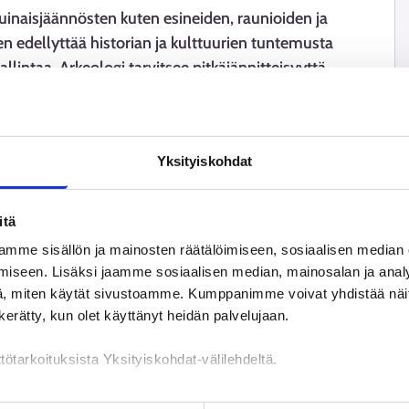
inaisjäännösten kuten esineiden, raunioiden ja
 edellyttää historian ja kulttuurien tuntemusta
lintaa. Arkeologi tarvitsee pitkäjännitteisyyttä,
Yksityiskohdat
itä
mme sisällön ja mainosten räätälöimiseen, sosiaalisen median
iseen. Lisäksi jaamme sosiaalisen median, mainosalan ja analy
, miten käytät sivustoamme. Kumppanimme voivat yhdistää näitä t
n kerätty, kun olet käyttänyt heidän palvelujaan.
tötarkoituksista Yksityiskohdat-välilehdeltä.