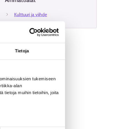
Ammattialat
Kulttuuri ja viihde
Tietoja
 ominaisuuksien tukemiseen
tiikka-alan
ietoja muihin tietoihin, joita