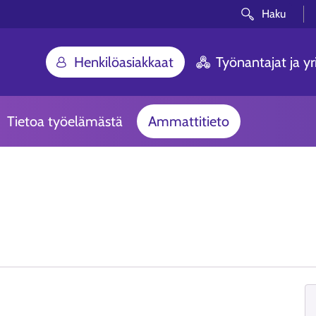
Haku
Henkilöasiakkaat
Työnantajat ja yri
Tietoa työelämästä
Ammattitieto